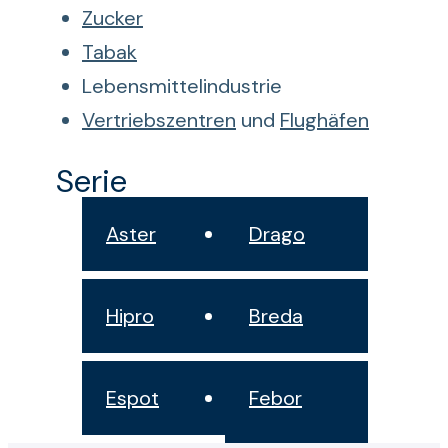
Zucker
Tabak
Lebensmittelindustrie
Vertriebszentren
und
Flughäfen
Serie
Aster
Drago
Hipro
Breda
Espot
Febor