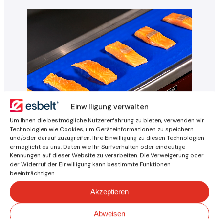
Einwilligung verwalten
Um Ihnen die bestmögliche Nutzererfahrung zu bieten, verwenden wir
Kontaktieren Sie
Technologien wie Cookies, um Geräteinformationen zu speichern
und/oder darauf zuzugreifen. Ihre Einwilligung zu diesen Technologien
ermöglicht es uns, Daten wie Ihr Surfverhalten oder eindeutige
Kennungen auf dieser Website zu verarbeiten. Die Verweigerung oder
der Widerruf der Einwilligung kann bestimmte Funktionen
Schreiben Sie uns, wenn Sie
beeinträchtigen.
Fragen zu einem
Akzeptieren
Transportband oder einer
Anwendung haben, an einer
Abweisen