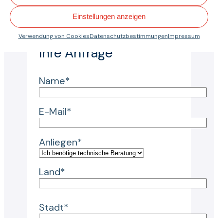
individuellen Lösung
interessiert sind oder weitere
Einstellungen anzeigen
Informationen benötigen.
Verwendung von Cookies
Datenschutzbestimmungen
Impressum
Ihre Anfrage
Name*
E-Mail*
Anliegen*
Land*
Stadt*