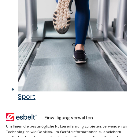
Sport
Einwilligung verwalten
Um Ihnen die bestmögliche Nutzererfahrung zu bieten, verwenden wir
Wie können wir Ihnen
Technologien wie Cookies, um Geräteinformationen zu speichern