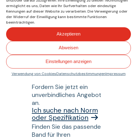
und/oder darauf zuzugreifen. Ihre Einwilligung zu diesen Technologien
helfen?
ermöglicht es uns, Daten wie Ihr Surfverhalten oder eindeutige
Kennungen auf dieser Website zu verarbeiten. Die Verweigerung oder
der Widerruf der Einwilligung kann bestimmte Funktionen
Ich benötige
beeinträchtigen.
technische Beratung
Akzeptieren
Wir helfen Ihnen, die
Abweisen
optimale Lösung für Ihre
Einstellungen anzeigen
Installation zu finden.
Ich möchte ein
Verwendung von Cookies
Datenschutzbestimmungen
Impressum
Angebot
Fordern Sie jetzt ein
unverbindliches Angebot
an.
Ich suche nach Norm
oder Spezifikation
Finden Sie das passende
Band für Ihren