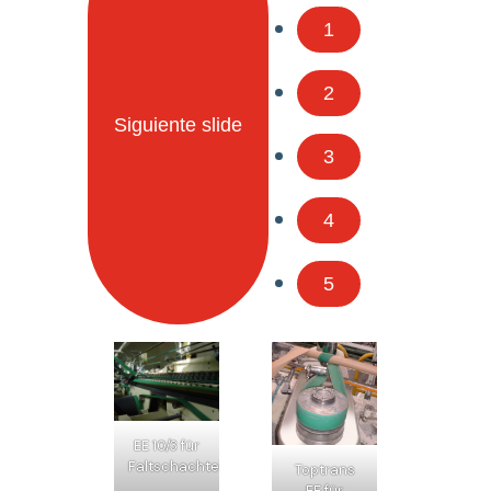
1
2
Siguiente slide
3
4
5
EE 10/3 für
Faltschachtelklebemaschinen.
Toptrans
EE für