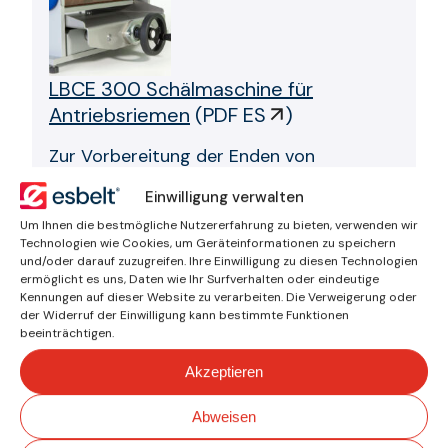
LBCE 300 Schälmaschine für
Antriebsriemen
(
PDF ES
)
Zur Vorbereitung der Enden von
Flachriemen, der Abschrägungswinkel ist
Einwilligung verwalten
je nach zu vulkanisierendem Riementyp
Um Ihnen die bestmögliche Nutzererfahrung zu bieten, verwenden wir
einstellbar. Sehr einfach zu bedienen, ideal
Technologien wie Cookies, um Geräteinformationen zu speichern
sowohl für Werkstätten als auch für das
und/oder darauf zuzugreifen. Ihre Einwilligung zu diesen Technologien
Spleißen vor Ort.
ermöglicht es uns, Daten wie Ihr Surfverhalten oder eindeutige
Kennungen auf dieser Website zu verarbeiten. Die Verweigerung oder
der Widerruf der Einwilligung kann bestimmte Funktionen
beeinträchtigen.
Akzeptieren
Abweisen