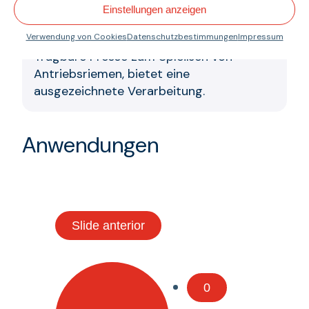
LPCE 300 Presse für Antriebsriemen
Einstellungen anzeigen
(
PDF ES
)
Verwendung von Cookies
Datenschutzbestimmungen
Impressum
Tragbare Presse zum Spleißen von
Antriebsriemen, bietet eine
ausgezeichnete Verarbeitung.
Anwendungen
Slide anterior
0