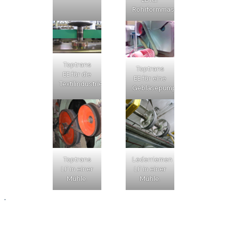
Rohrformmaschinen.
Toptrans
Toptrans
EE für die
EE für eine
Textilindustrie.
Gebläsepumpe.
Toptrans
Lederriemen
LF in einer
LF in einer
Mühle.
Mühle.
.