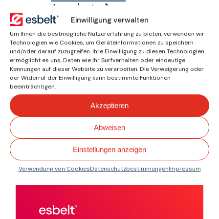
Angebot
Einwilligung verwalten
Fordern Sie jetzt ein
unverbindliches Angebot
Um Ihnen die bestmögliche Nutzererfahrung zu bieten, verwenden wir
Technologien wie Cookies, um Geräteinformationen zu speichern
an.
und/oder darauf zuzugreifen. Ihre Einwilligung zu diesen Technologien
Ich suche nach Norm
ermöglicht es uns, Daten wie Ihr Surfverhalten oder eindeutige
oder Spezifikation
Kennungen auf dieser Website zu verarbeiten. Die Verweigerung oder
der Widerruf der Einwilligung kann bestimmte Funktionen
Finden Sie das passende
beeinträchtigen.
Band für Ihren
Akzeptieren
spezifischen Bedarf.
Abweisen
Qualität mit Fokus
Einstellungen anzeigen
auf Leistung.
Verwendung von Cookies
Datenschutzbestimmungen
Impressum