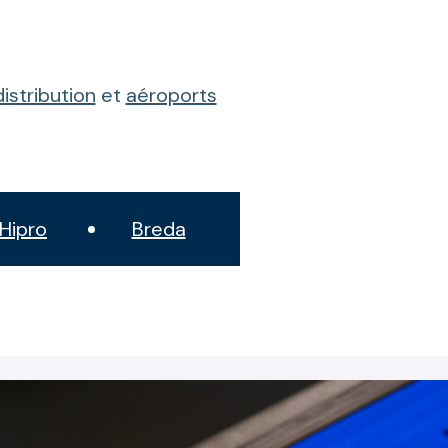
istribution
et
aéroports
Hipro
Breda