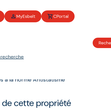
MyEsbelt
CPortal
Reche
e recherche
 à la norme Antistatisme
 de cette propriété