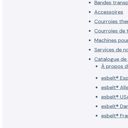
Bandes trans
Accessoires
Courroies th
Courroies de 
Machines pou
Services de no
Catalogue de 
À propos d
esbelt® Es
esbelt® Al
esbelt® US
esbelt® Da
esbelt® Fr