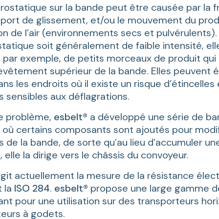
rostatique sur la bande peut être causée par la fr
pport de glissement, et/ou le mouvement du produ
ion de l’air (environnements secs et pulvérulents).
tatique soit généralement de faible intensité, el
 par exemple, de petits morceaux de produit qui 
evêtement supérieur de la bande. Elles peuvent 
s les endroits où il existe un risque d’étincelles 
 sensibles aux déflagrations.
ce problème,
esbelt®
a développé une série de b
 où certains composants sont ajoutés pour modif
s de la bande, de sorte qu’au lieu d’accumuler un
 elle la dirige vers le châssis du convoyeur.
git actuellement la mesure de la résistance élec
t la
ISO 284
.
esbelt®
propose une large gamme d
tant pour une utilisation sur des transporteurs ho
teurs à godets.