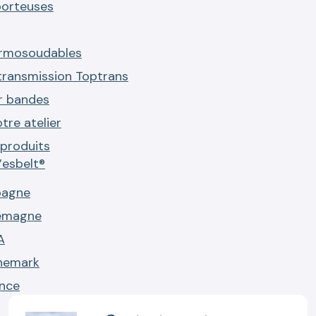
porteuses
ermosoudables
transmission Toptrans
r bandes
tre atelier
produits
’esbelt®
pagne
lemagne
A
nemark
ance