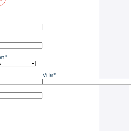
on*
Ville*