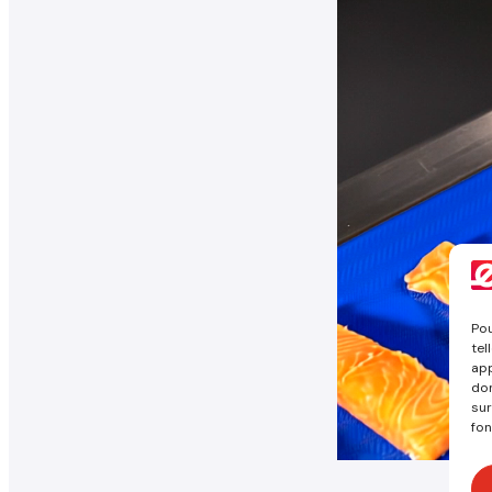
Pou
tel
app
don
sur
fon