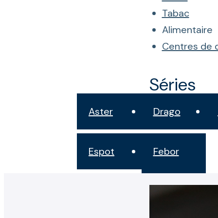
Tabac
Alimentaire
Centres de d
Séries
Aster
Drago
Espot
Febor