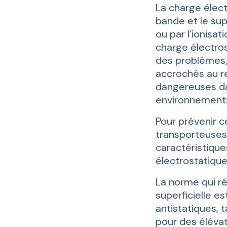
La charge élect
bande et le su
ou par l’ionisat
charge électros
des problèmes,
accrochés au r
dangereuses dan
environnements
Pour prévenir 
transporteuses
caractéristique
électrostatique,
La norme qui ré
superficielle es
antistatiques, 
pour des éléva