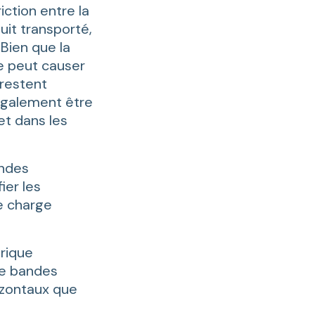
iction entre la
it transporté,
 Bien que la
le peut causer
restent
également être
et dans les
andes
ier les
e charge
trique
e bandes
rizontaux que