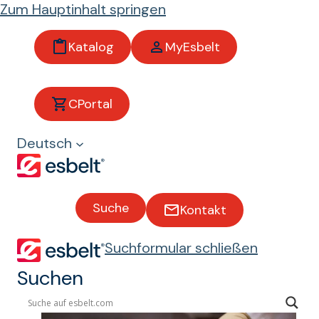
Zum Hauptinhalt springen
Katalog
MyEsbelt
Lebens
CPortal
mittelin
Deutsch
dustrie
Suche
Kontakt
Förderbände
r für die
Suchformular schließen
Lebensmitteli
ndustrie
Suchen