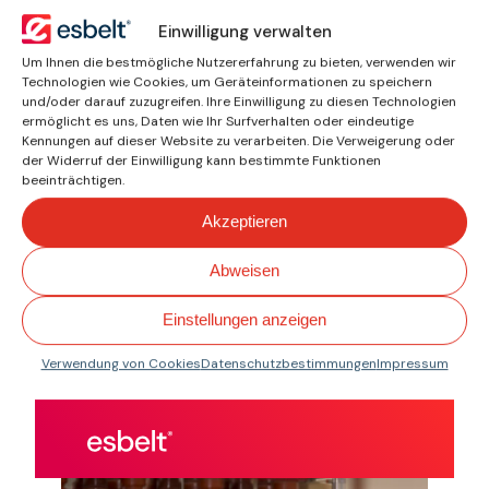
Fordern Sie jetzt ein
Einwilligung verwalten
unverbindliches Angebot
Um Ihnen die bestmögliche Nutzererfahrung zu bieten, verwenden wir
an.
Technologien wie Cookies, um Geräteinformationen zu speichern
Ich suche nach Norm
und/oder darauf zuzugreifen. Ihre Einwilligung zu diesen Technologien
ermöglicht es uns, Daten wie Ihr Surfverhalten oder eindeutige
oder Spezifikation
Kennungen auf dieser Website zu verarbeiten. Die Verweigerung oder
Finden Sie das passende
der Widerruf der Einwilligung kann bestimmte Funktionen
beeinträchtigen.
Band für Ihren
spezifischen Bedarf.
Akzeptieren
Qualität mit Fokus
Abweisen
Einstellungen anzeigen
auf Leistung.
Verwendung von Cookies
Datenschutzbestimmungen
Impressum