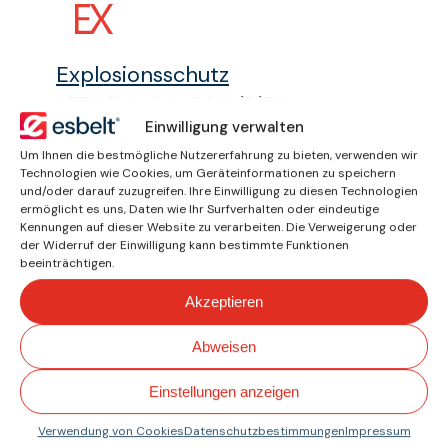
Explosionsschutz
ATEX Richtlinie 2014/3/EU
Einwilligung verwalten
Um Ihnen die bestmögliche Nutzererfahrung zu bieten, verwenden wir
Technologien wie Cookies, um Geräteinformationen zu speichern
und/oder darauf zuzugreifen. Ihre Einwilligung zu diesen Technologien
ermöglicht es uns, Daten wie Ihr Surfverhalten oder eindeutige
Lebensmittelindustrie
Kennungen auf dieser Website zu verarbeiten. Die Verweigerung oder
FDA & EU10/2011
der Widerruf der Einwilligung kann bestimmte Funktionen
beeinträchtigen.
Akzeptieren
Abweisen
Wie können wir Ihnen
Einstellungen anzeigen
helfen?
Verwendung von Cookies
Datenschutzbestimmungen
Impressum