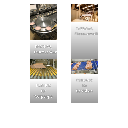
TS88G0A,
Fliesenemaillierlinie.
RF92LW8,
Thunfischkonservenlinie.
RS80R08
RS88R15
für
für
Schinken.
Wellpappe.