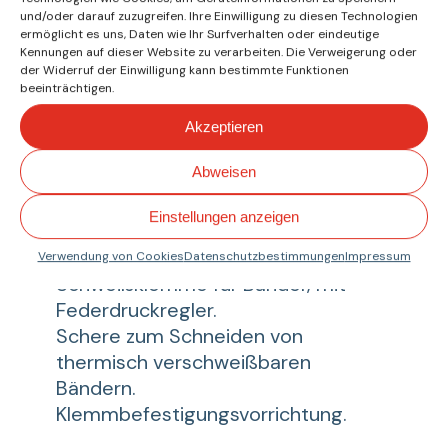
präsentiert in einem
und/oder darauf zuzugreifen. Ihre Einwilligung zu diesen Technologien
ermöglicht es uns, Daten wie Ihr Surfverhalten oder eindeutige
widerstandsfähigen PVC-Koffer mit
Kennungen auf dieser Website zu verarbeiten. Die Verweigerung oder
gepolsterter Innenseite.
der Widerruf der Einwilligung kann bestimmte Funktionen
beeinträchtigen.
Beinhaltet:
Akzeptieren
Schweißgerät mit einstellbarer
Abweisen
Wärmeregelung von 100 bis 400 ºC
(40 W -220/230 V).
Einstellungen anzeigen
Flacher Schweißspatel von 30 mm.
Flacher Schweißspatel von 40 mm.
Verwendung von Cookies
Datenschutzbestimmungen
Impressum
Schweißklemme für Bänder, mit
Federdruckregler.
Schere zum Schneiden von
thermisch verschweißbaren
Bändern.
Klemmbefestigungsvorrichtung.