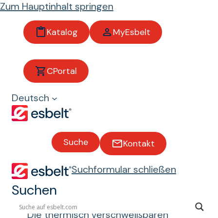
Zum Hauptinhalt springen
Katalog
MyEsbelt
Thermis
CPortal
ch
Deutsch
versch
weißba
Suche
Kontakt
re
Suchformular schließen
Bänder
Suchen
Die thermisch verschweißbaren