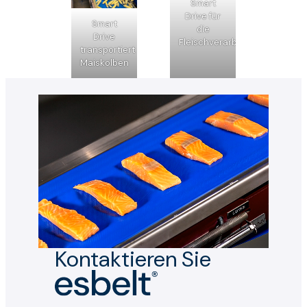
Smart
Drive für
Smart
die
Drive
Fleischverarbeitung
transportiert
Maiskolben
Kontaktieren Sie