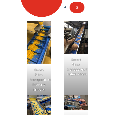
3
Smart
Drive
transportiert
Smart
Entenfedern
Drive
transportiert
frittierte
Snacks