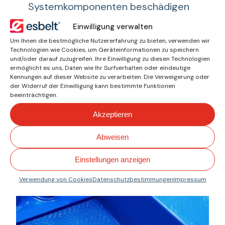
Systemkomponenten beschädigen
könnten. Durch die Integration in die
Einwilligung verwalten
Unterseite des Bandes wirken diese
Um Ihnen die bestmögliche Nutzererfahrung zu bieten, verwenden wir
Zähne als aktive Führung während
Technologien wie Cookies, um Geräteinformationen zu speichern
des Betriebs, richten das Band
und/oder darauf zuzugreifen. Ihre Einwilligung zu diesen Technologien
ermöglicht es uns, Daten wie Ihr Surfverhalten oder eindeutige
automatisch aus und reduzieren den
Kennungen auf dieser Website zu verarbeiten. Die Verweigerung oder
Seitenverschleiß.
der Widerruf der Einwilligung kann bestimmte Funktionen
beeinträchtigen.
Zahnteilung:
20, 40 und 50 mm.
Akzeptieren
Abweisen
Einstellungen anzeigen
Verwendung von Cookies
Datenschutzbestimmungen
Impressum