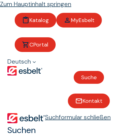
Zum Hauptinhalt springen
Katalog
MyEsbelt
Positiv
angetriebene
CPortal
Bänder
Deutsch
Suche
Lebensmittelindustrie
Kontakt
Fleisch und Geflügel
Suchformular schließen
Suchen