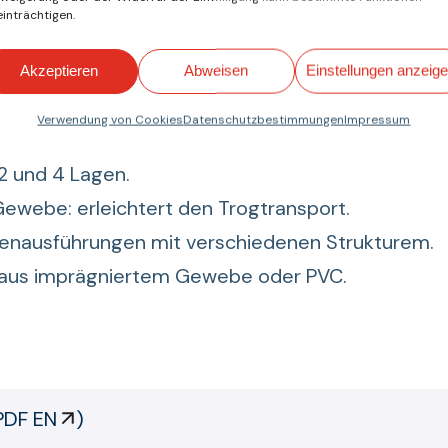
 schwer entflammbare Bänder bieten einen verb
inträchtigen.
gen Explosionen und Zündungen in anspruchsvoll
llen Umgebungen.
Akzeptieren
Abweisen
Einstellungen anzeig
chaften
Verwendung von Cookies
Datenschutzbestimmungen
Impressum
ischen 4,1 mm und 7,8 mm.
2 und 4 Lagen.
Gewebe: erleichtert den Trogtransport.
enausführungen mit verschiedenen Strukturem.
 aus imprägniertem Gewebe oder PVC.
PDF EN
)