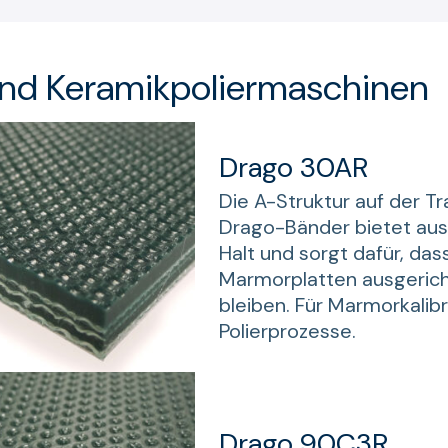
und Keramikpoliermaschinen
Drago 30AR
Die A-Struktur auf der Tr
Drago-Bänder bietet au
Halt und sorgt dafür, das
Marmorplatten ausgericht
bleiben. Für Marmorkalib
Polierprozesse.
Drago 90C3R