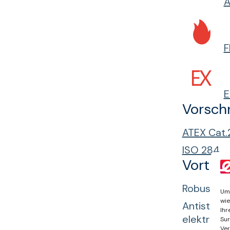
A
E
Vorschr
ATEX Cat.
ISO 284
Vorteil
Robuste B
Um 
wie
Antistati
Ihr
elektrisch
Sur
Ver