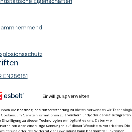
ntistatische Eigenschaften
Flammhemmend
xplosionsschutz
iften
2 EN286181
e
Einwilligung verwalten
andstruktur mit hoher Bandbelastung.
Ihnen die bestmögliche Nutzererfahrung zu bieten, verwenden wir Technologi
 Cookies, um Geräteinformationen zu speichern und/oder darauf zuzugreifen.
sche Eigenschaften verhindern die Ansammlung v
e Einwilligung zu diesen Technologien ermöglicht es uns, Daten wie Ihr
er Ladung in industriellen Prozessen.
fverhalten oder eindeutige Kennungen auf dieser Website zu verarbeiten. Die
weigerung oder der Widerruf der Einwilligung kann bestimmte Funktionen