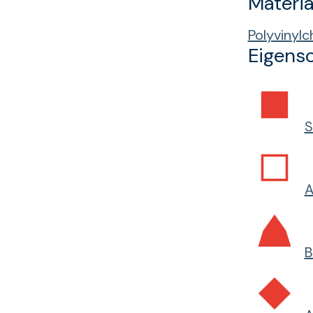
Materia
Polyvinylc
Eigens
S
A
B