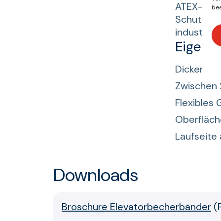
ATEX- und
bee
Schutz ge
industrie
Eigens
Dicken zw
Zwischen 
Flexibles 
Oberfläch
Laufseite
Downloads
Broschüre Elevatorbecherbänder
(