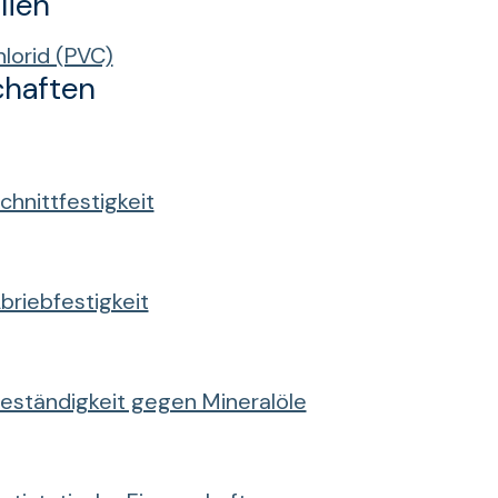
lien
hlorid (PVC)
chaften
chnittfestigkeit
briebfestigkeit
eständigkeit gegen Mineralöle