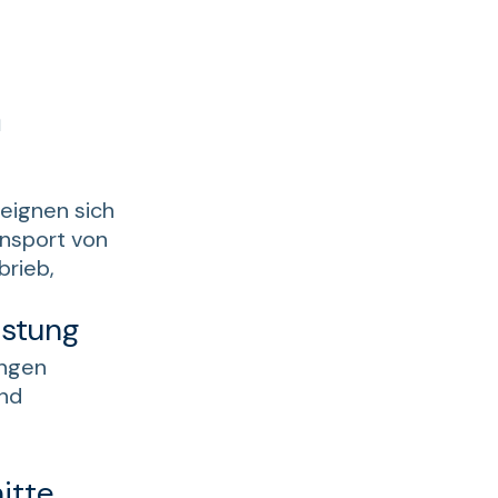
n
eignen sich
ansport von
brieb,
istung
ungen
und
itte