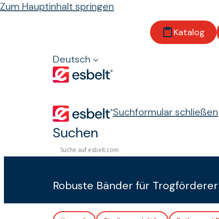
Zum Hauptinhalt springen
Katalog
Startseite
Produkte
Deutsch
Transportbänder
mit Gewebe
Drago
Suchformular schließen
Suchen
Drago
Robuste Bänder für Trogförderer