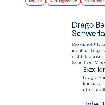
Keramik
Siedlungsabfälle
Seifen und 
Drago Ba
Schwerlas
Die esbelt® Dra
ideal für Trog-
nicht-lebensmi
Schnitten, Mine
Exzell
Drago-Bän
konzipier
strukture
Hohe B