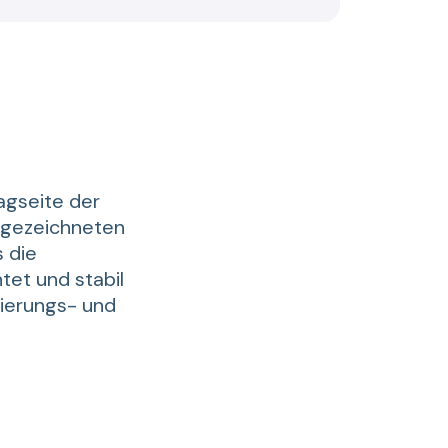
agseite der
sgezeichneten
s die
et und stabil
rierungs- und