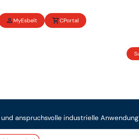
MyEsbelt
CPortal
S
 und anspruchsvolle industrielle Anwendun