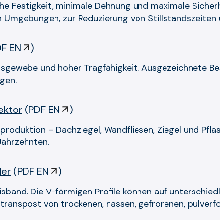
ohe Festigkeit, minimale Dehnung und maximale Sicherhe
en Umgebungen, zur Reduzierung von Stillstandszeiten 
DF EN
)
sgewebe und hoher Tragfähigkeit. Ausgezeichnete Bes
gen.
ektor
(
PDF EN
)
roduktion – Dachziegel, Wandfliesen, Ziegel und Pflast
 Jahrzehnten.
der
(
PDF EN
)
sisband. Die V-förmigen Profile können auf unterschie
ranspost von trockenen, nassen, gefrorenen, pulverfö