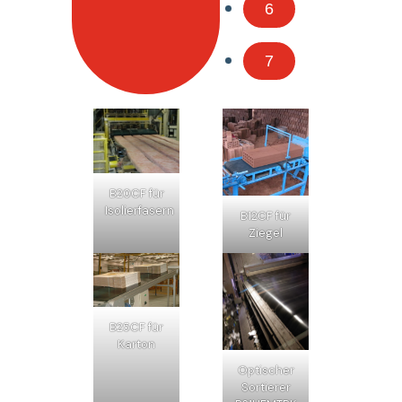
6
7
B20CF für
Isolierfasern
B12CF für
Ziegel
B25CF für
Karton
Optischer
Sortierer