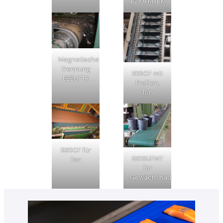
B21UFMTBK
Magnetische
Trennung
B25CF mit
B22UFTR
Profilen,
Ton
B30CF für
BX10UFMT
Ton
für
Gewächshäuser