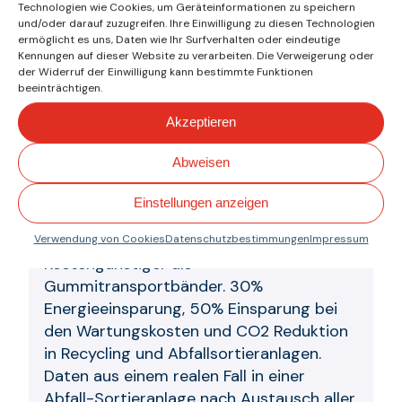
Technologien wie Cookies, um Geräteinformationen zu speichern
(
PDF EN
)
und/oder darauf zuzugreifen. Ihre Einwilligung zu diesen Technologien
ermöglicht es uns, Daten wie Ihr Surfverhalten oder eindeutige
Kennungen auf dieser Website zu verarbeiten. Die Verweigerung oder
Förderbänder, ausgelegt für den Einsatz
der Widerruf der Einwilligung kann bestimmte Funktionen
unter rauen Bedingungen: abriebfest,
beeinträchtigen.
beständig gegen Mineralöle und
Akzeptieren
Chemikalien sowie schnittfest.
Abweisen
Broschüre Transportbänder in
Anlagen für Siedlungsabfälle
(
PDF EN
Einstellungen anzeigen
)
Verwendung von Cookies
Datenschutzbestimmungen
Impressum
Kostengünstiger als
Gummitransportbänder. 30%
Energieeinsparung, 50% Einsparung bei
den Wartungskosten und CO2 Reduktion
in Recycling und Abfallsortieranlagen.
Daten aus einem realen Fall in einer
Abfall-Sortieranlage nach Austausch aller