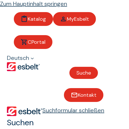
Zum Hauptinhalt springen
Katalog
MyEsbelt
Breda
CPortal
Deutsch
Bänder mit Beständigkeit gegen
Abrieb, Chemikalien und
Mineralöle
Suche
Siedlungsabfälle
Wellpappenindustrie
Kontakt
Suchformular schließen
Keramik
Gewächshäuser
Suchen