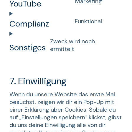
Marketing
YouTube
service
Consent
wpml
to
Funktional
Complianz
service
Consent
youtube
to
Zweck wird noch
service
Sonstiges
ermittelt
complian
Consent
to
service
sonstige
7. Einwilligung
Wenn du unsere Website das erste Mal
besuchst, zeigen wir dir ein Pop-Up mit
einer Erklärung über Cookies. Sobald du
auf „Einstellungen speichern“ klickst, gibst
du uns deine Einwilligung alle von dir