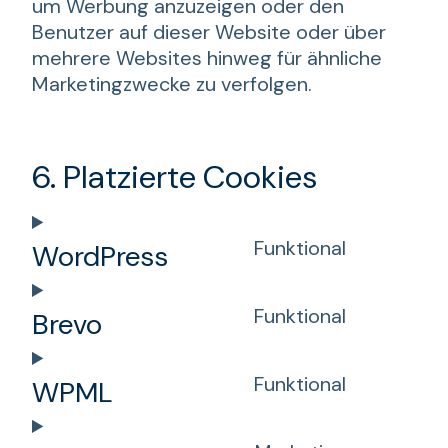
um Werbung anzuzeigen oder den
Benutzer auf dieser Website oder über
mehrere Websites hinweg für ähnliche
Marketingzwecke zu verfolgen.
6. Platzierte Cookies
Funktional
WordPress
Consent
to
Funktional
Brevo
service
Consent
wordpres
to
Funktional
WPML
service
Consent
brevo
to