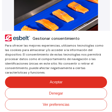
Gestionar consentimiento
Para ofrecer las mejores experiencias, utilizamos tecnologías como
Contacta con
las cookies para almacenar y/o acceder a la información del
dispositivo. El consentimiento de estas tecnologías nos permitirá
procesar datos como el comportamiento de navegación o las
identificaciones únicas en este sitio. No consentir o retirar el
consentimiento, puede afectar negativamente a ciertas
características y funciones.
Escríbenos si tienes alguna
duda sobre una banda o
Aceptar
aplicación, te interesaría una
solución a medida o necesitas
Denegar
más información.
Ver preferencias