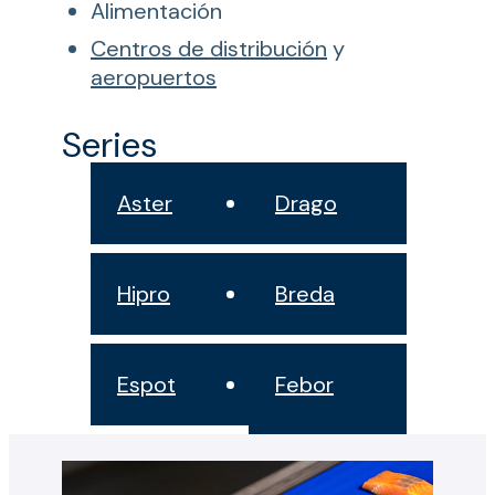
Alimentación
Centros de distribución
y
aeropuertos
Series
Aster
Drago
Hipro
Breda
Espot
Febor