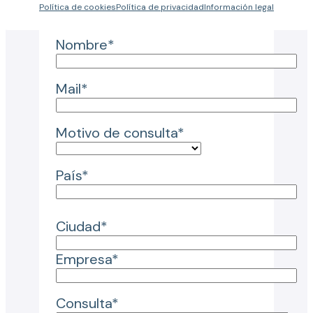
Tu consulta
Política de cookies
Política de privacidad
Información legal
Nombre*
Mail*
Motivo de consulta*
País*
Ciudad*
Empresa*
Consulta*