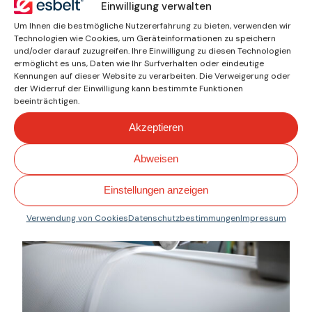
Weit verbreitete und anerkannte
Einwilligung verwalten
Bänder, robust mit hoher
Um Ihnen die bestmögliche Nutzererfahrung zu bieten, verwenden wir
Quersteifigkeit.
Technologien wie Cookies, um Geräteinformationen zu speichern
und/oder darauf zuzugreifen. Ihre Einwilligung zu diesen Technologien
Hochfrequenzverschweißte Profile
ermöglicht es uns, Daten wie Ihr Surfverhalten oder eindeutige
mit hoher Schlag- und
Kennungen auf dieser Website zu verarbeiten. Die Verweigerung oder
der Widerruf der Einwilligung kann bestimmte Funktionen
Reißfestigkeit, die doppelt so lange
beeinträchtigen.
halten wie durchschnittliche Bänder
und bis zu zwei Saisons lang
Akzeptieren
repariert werden können.
Abweisen
Einstellungen anzeigen
Verwendung von Cookies
Datenschutzbestimmungen
Impressum