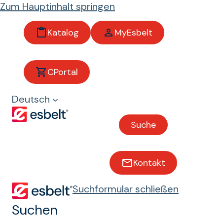
Zum Hauptinhalt springen
Katalog
MyEsbelt
CPortal
Weinbau
Deutsch
Förderbänder für weinbau
Suche
Weinlesebänder:
Kontakt
Widerstandsfähigkeit
Suchformular schließen
und Zuverlässigkeit bei
Suchen
jeder Ernte