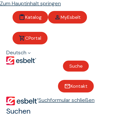
Zum Hauptinhalt springen
Katalog
MyEsbelt
CPortal
Backwaren
Deutsch
Förderbänder für die
Suche
Kontakt
Suchformular schließen
Suchen