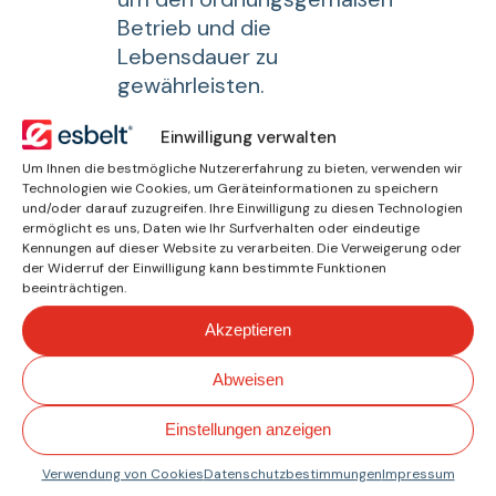
Betrieb und die
Lebensdauer zu
gewährleisten.
Einwilligung verwalten
Downloads
Um Ihnen die bestmögliche Nutzererfahrung zu bieten, verwenden wir
Technologien wie Cookies, um Geräteinformationen zu speichern
und/oder darauf zuzugreifen. Ihre Einwilligung zu diesen Technologien
Broschüre Bänder für Bäckerei und
ermöglicht es uns, Daten wie Ihr Surfverhalten oder eindeutige
Konditorei
(
PDF EN
)
Kennungen auf dieser Website zu verarbeiten. Die Verweigerung oder
der Widerruf der Einwilligung kann bestimmte Funktionen
beeinträchtigen.
Bänder, geeignet für
Messerkantenanwendungen, beständig
Akzeptieren
gegen tierische und pflanzliche Öle und
Fette. Leicht zu reinigen, lebensmittelecht
Abweisen
gemäß FDA und EU 10/2011.
Einstellungen anzeigen
Broschüre TPU-Bänder für die
Verwendung von Cookies
Datenschutzbestimmungen
Impressum