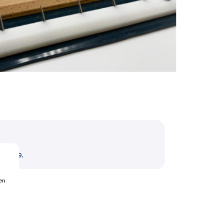
strie.
en