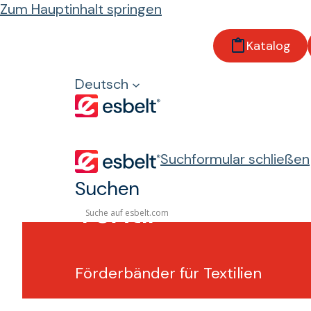
Zum Hauptinhalt springen
Katalog
Startseite
Branchen
Deutsch
Industrie
Textil
Suchformular schließen
Suchen
Textil
Förderbänder für Textilien