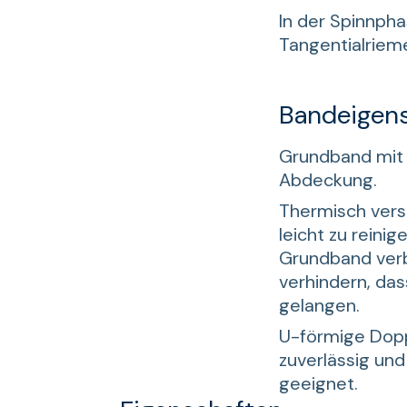
In der Spinnph
Tangentialriem
Bandeigen
Grundband mi
Abdeckung.
Thermisch vers
leicht zu reini
Grundband ver
verhindern, das
gelangen.
U-förmige Dopp
zuverlässig und
geeignet.