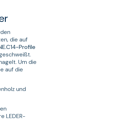
er
rden
en, die auf
NE.C14-Profile
geschweißt.
nagelt. Um die
e auf die
enholz und
den
re LEDER-