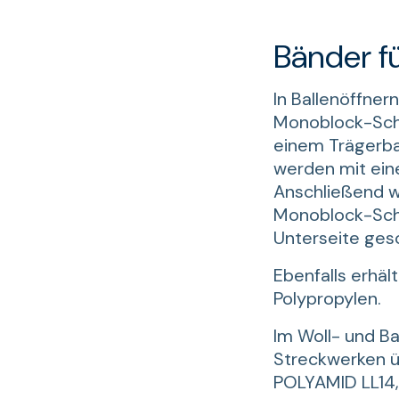
Bänder f
In Ballenöffne
Monoblock-Schü
einem Trägerb
werden mit ein
Anschließend we
Monoblock-Schü
Unterseite ges
Ebenfalls erhäl
Polypropylen.
Im Woll- und B
Streckwerken ü
POLYAMID LL14,