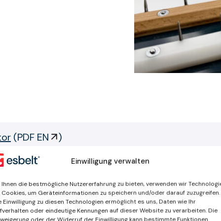
tor
(
PDF EN
)
hlen für die verschiedenen Prozesse in der Textilindu
Einwilligung verwalten
Ihnen die bestmögliche Nutzererfahrung zu bieten, verwenden wir Technologi
 Cookies, um Geräteinformationen zu speichern und/oder darauf zuzugreifen.
e Einwilligung zu diesen Technologien ermöglicht es uns, Daten wie Ihr
fverhalten oder eindeutige Kennungen auf dieser Website zu verarbeiten. Die
weigerung oder der Widerruf der Einwilligung kann bestimmte Funktionen