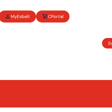
MyEsbelt
CPortal
S