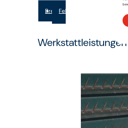
bee
Breda
Febor
Werkstattleistungen