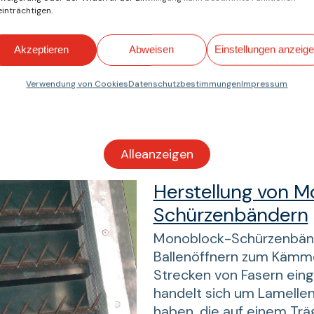
inträchtigen.
Akzeptieren
Abweisen
Einstellungen anzeig
Verwendung von Cookies
Datenschutzbestimmungen
Impressum
Alle
anzeigen
Werkstattleistungen
Herstellung von 
Schürzenbändern
Monoblock-Schürzenbänd
Ballenöffnern zum Kämm
Strecken von Fasern eing
handelt sich um Lamellen
haben, die auf einem Tr