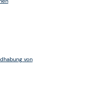
men
ndhabung von