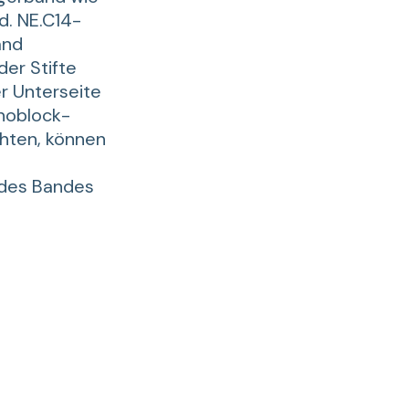
d. NE.C14-
and
er Stifte
r Unterseite
noblock-
hten, können
 des Bandes