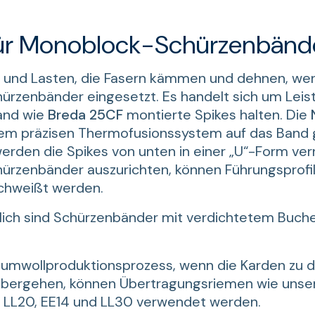
ür Monoblock-Schürzenbänd
rn und Lasten, die Fasern kämmen und dehnen, we
rzenbänder eingesetzt. Es handelt sich um Leist
and wie
Breda 25CF
montierte Spikes halten. Die
em präzisen Thermofusionssystem auf das Band 
rden die Spikes von unten in einer „U“-Form ver
rzenbänder auszurichten, können Führungsprofil
chweißt werden.
tlich sind Schürzenbänder mit verdichtetem Buch
aumwollproduktionsprozess, wenn die Karden zu 
bergehen, können Übertragungsriemen wie unse
 LL20, EE14 und LL30 verwendet werden.