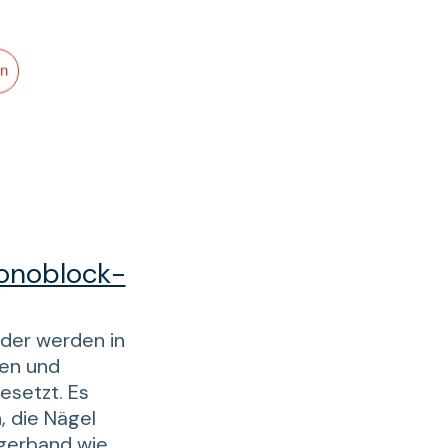
en
Monoblock-
er werden in
en und
esetzt. Es
, die Nägel
ägerband wie