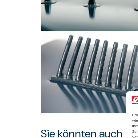
Um 
wie
Ihr
Sie könnten auch int
Sur
Ver