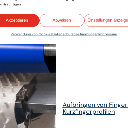
inträchtigen.
Akzeptieren
Abweisen
Einstellungen anzeig
Verwendung von Cookies
Datenschutzbestimmungen
Impressum
TPU Lebensmittelbän
Aufbringen von Finge
Kurzfingerprofilen