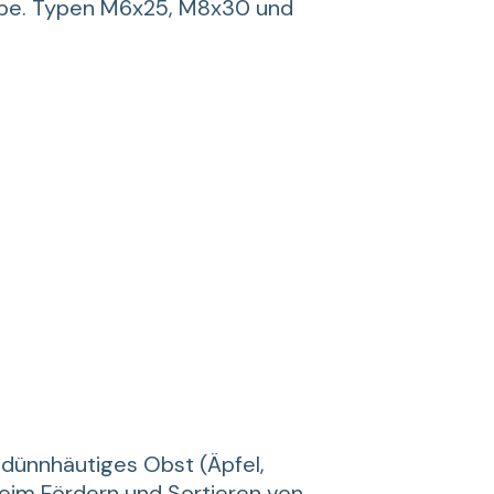
ibe. Typen M6x25, M8x30 und
 dünnhäutiges Obst (Äpfel,
 beim Fördern und Sortieren von