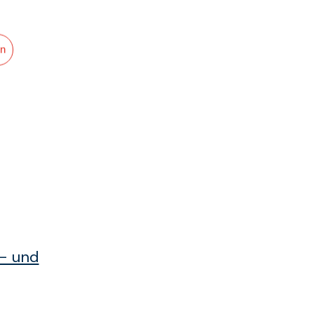
en
der
r- und