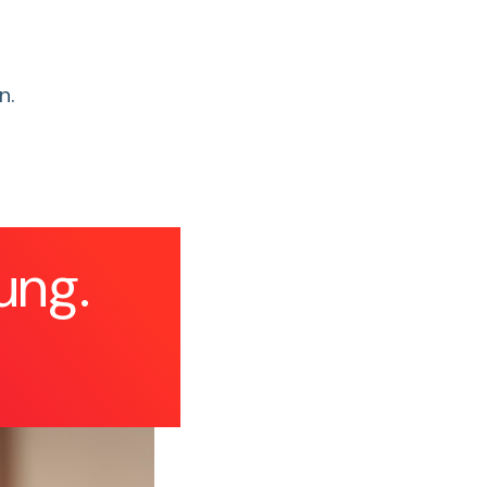
n.
ung.