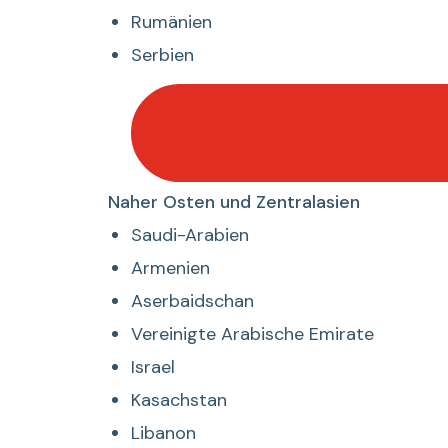
Rumänien
Serbien
Desplegar
Naher Osten und Zentralasien
listado
Saudi-Arabien
de
Armenien
Naher
Aserbaidschan
Osten
und
Vereinigte Arabische Emirate
Zentralasi
Israel
Kasachstan
Libanon