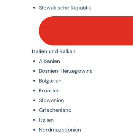
Slowakische Republik
Desplegar
Italien und Balkan
listado
Albanien
de
Bosnien-Herzegowina
Italien
Bulgarien
und
Balkan
Kroatien
Slowenien
Griechenland
Italien
Nordmazedonien