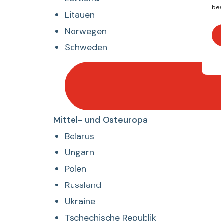
bee
Litauen
Norwegen
Schweden
Desplegar
Mittel- und Osteuropa
listado
Belarus
de
Ungarn
Mittel-
Polen
und
Osteuropa
Russland
Ukraine
Tschechische Republik