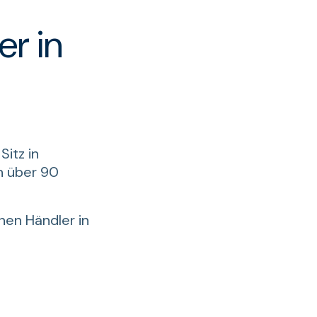
r in
itz in
n über 90
nen Händler in