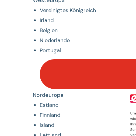
Desplegar
Westeuropa
listado
Vereinigtes Königreich
de
Irland
Westeuropa
Belgien
Niederlande
Portugal
Desplegar
Nordeuropa
listado
Estland
de
Um 
Finnland
Nordeuropa
wie
Island
Ihr
Sur
Lettland
Ver