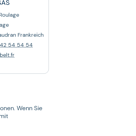
SAS
 Roulage
lage
udran Frankreich
 42 54 54 54
elt.fr
gionen. Wenn Sie
 mit