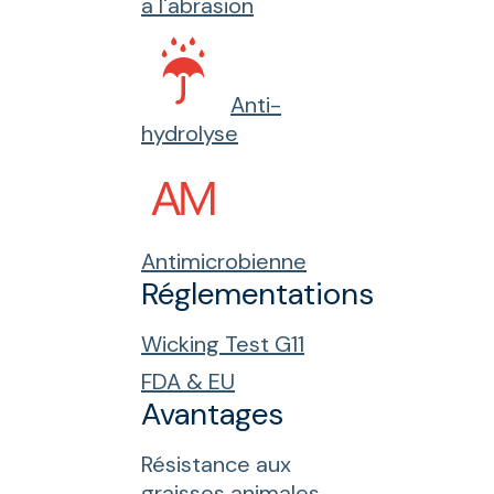
a l'abrasion
Anti-
hydrolyse
Antimicrobienne
Réglementations
Wicking Test G11
FDA & EU
Avantages
Résistance aux
graisses animales,