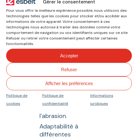
0,75 mm et 3,15 mm.
Gérer le consentement
Pour vous offrir la meilleure expérience possible, nous utilisons des
Entre 1 et 2 plis.
technologies telles que les cookies pour stocker et/ou accéder aux
Disponibilité en
informations de votre appareil. Votre consentement à ces
technologies nous autorise à traiter des données comme votre
différentes couleurs
comportement de navigation ou vos identifiants uniques sur ce site.
et finitions sur le
Refuser ou retirer votre consentement peut affecter certaines
fonctionnalités.
revêtement
supérieur, s’adaptant
Accepter
aux besoins de
Refuser
l’application.
Conformité aux
Afficher les préférences
réglementations
Politique de
Politique de
Informations
FDA et UE 10/2011.
cookies
confidentialité
juridiques
Résistance à
l’abrasion.
Adaptabilité à
différentes