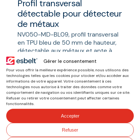
Profil transversal
détectable pour détecteur
de métaux
NV050-MD-BL09, profil transversal
en TPU bleu de 50 mm de hauteur,
détectable aux métaux et apte à
être soudé sur le revêtement
Gérer le consentement
supérieur de la bande détectable
Pour vous offrir la meilleure expérience possible, nous utilisons des
aux métaux NP09UFMT-MD-BL09.
technologies telles que les cookies pour stocker et/ou accéder aux
informations de votre appareil. Votre consentement à ces
technologies nous autorise à traiter des données comme votre
comportement de navigation ou vos identifiants uniques sur ce site.
Refuser ou retirer votre consentement peut affecter certaines
fonctionnalités.
Accepter
Refuser