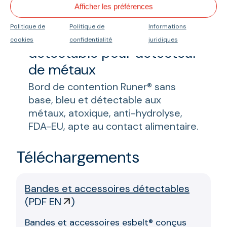
Afficher les préférences
Politique de
Politique de
Informations
Runer® TPU Premium
cookies
confidentialité
juridiques
détectable pour détecteur
de métaux
Bord de contention Runer® sans
base, bleu et détectable aux
métaux, atoxique, anti-hydrolyse,
FDA-EU, apte au contact alimentaire.
Téléchargements
Bandes et accessoires détectables
(
PDF EN
)
Bandes et accessoires esbelt® conçus