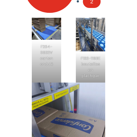
2
F254-
5SB2V
carton
F152-11SBE
ondulé
bouteilles
en
plastique