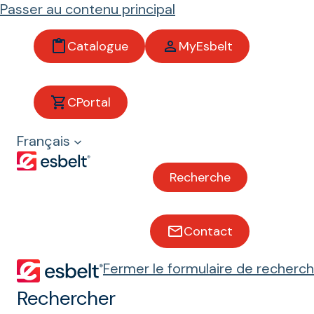
Passer au contenu principal
Catalogue
MyEsbelt
Bandes modulaires
CPortal
Français
Viande et volaille
Recherche
Poisson et crustacés
Contact
Boulangeries et Biscuiteries
Fermer le formulaire de recherc
Rechercher
Fruits et légumes