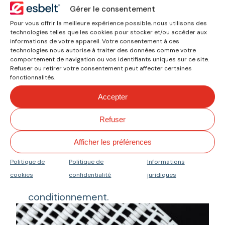
Gérer le consentement
Pour vous offrir la meilleure expérience possible, nous utilisons des
technologies telles que les cookies pour stocker et/ou accéder aux
informations de votre appareil. Votre consentement à ces
Flat Top
technologies nous autorise à traiter des données comme votre
comportement de navigation ou vos identifiants uniques sur ce site.
La surface
Flat Top
a une
Refuser ou retirer votre consentement peut affecter certaines
conception complètement plate et
fonctionnalités.
solide, idéale pour transporter des
Accepter
produits délicats ou de forme
irrégulière. Elle facilite le mouvement
Refuser
des petits articles et assure la
Afficher les préférences
stabilité des produits lourds, et est
courante dans la transformation des
Politique de
Politique de
Informations
viandes, volailles, poissons, ainsi que
cookies
confidentialité
juridiques
dans l’emballage et le
conditionnement.