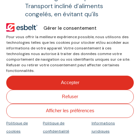
Transport incliné d’aliments
congelés, en évitant qu’ils
n’adhèrent au profilé grâce à
Gérer le consentement
sa structure cylindrique.
Pour vous offrir la meilleure expérience possible, nous utilisons des
technologies telles que les cookies pour stocker et/ou accéder aux
Vous pourriez
informations de votre appareil. Votre consentement à ces
technologies nous autorise à traiter des données comme votre
également être
comportement de navigation ou vos identifiants uniques sur ce site.
Refuser ou retirer votre consentement peut affecter certaines
intéressé par
fonctionnalités.
Accepter
Refuser
Afficher les préférences
Politique de
Politique de
Informations
cookies
confidentialité
juridiques