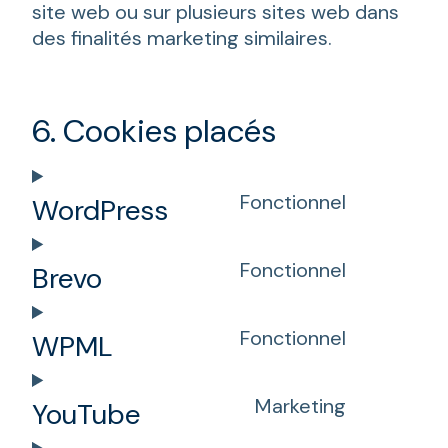
site web ou sur plusieurs sites web dans
des finalités marketing similaires.
6. Cookies placés
Fonctionnel
WordPress
Consent
to
Fonctionnel
Brevo
service
Consent
wordpres
to
Fonctionnel
WPML
service
Consent
brevo
to
Marketing
YouTube
service
Consent
wpml