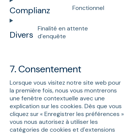
to
Fonctionnel
Complianz
service
Consent
youtube
to
Finalité en attente
service
Divers
d’enquête
complian
Consent
to
service
divers
7. Consentement
Lorsque vous visitez notre site web pour
la première fois, nous vous montrerons
une fenêtre contextuelle avec une
explication sur les cookies. Dès que vous
cliquez sur « Enregistrer les préférences »
vous nous autorisez à utiliser les
catégories de cookies et d’extensions