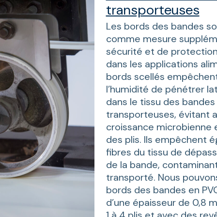
transporteuses
Les bords des bandes so
comme mesure suppléme
sécurité et de protection,
dans les applications ali
bords scellés empêchent 
l’humidité de pénétrer l
dans le tissu des bandes
transporteuses, évitant ai
croissance microbienne e
des plis. Ils empêchent 
fibres du tissu de dépas
de la bande, contaminant 
transporté. Nous pouvons
bords des bandes en PVC
d’une épaisseur de 0,8 
1 à 4 plis et avec des r