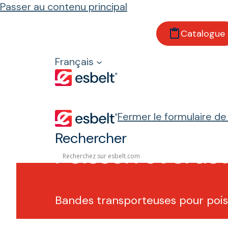
Passer au contenu principal
Catalogue
Accueil
Secteurs
Français
Alimentaire
Poisson et crustacés
Fermer le formulaire d
Rechercher
Poisson et crus
Bandes transporteuses pour pois