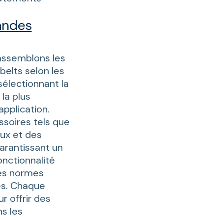
andes
 assemblons les
elts selon les
sélectionnant la
la plus
pplication.
soires tels que
aux et des
arantissant un
onctionnalité
des normes
es. Chaque
r offrir des
s les