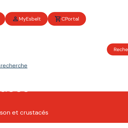
MyEsbelt
CPortal
Reche
e recherche
tacés
son et crustacés