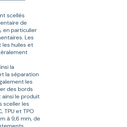
nt scellés
ntaire de
 en particulier
mentaires. Les
les huiles et
atéralement
nsi la
t la séparation
également les
ser des bords
ainsi le produit
 sceller les
, TPU et TPO
mm à 9,6 mm, de
evêtements