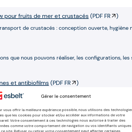
 pour fruits de mer et crustacés
(
PDF FR
)
ransport de crustacés : conception ouverte, hygiène 
ons que nous pouvons réaliser, les configurations, les 
es et antibiofilms
(
PDF FR
)
 pour l’industrie alimentaire : hygiène supérieure, ré
Gérer le consentement
 sécurité et qualité dans les processus de production
r vous offrir la meilleure expérience possible, nous utilisons des technologie
les que les cookies pour stocker et/ou accéder aux informations de votre
entation
(
PDF FR
)
areil. Votre consentement à ces technologies nous autorise à traiter des
nées comme votre comportement de navigation ou vos identifiants uniques
 ce site. Refuser ou retirer votre consentement peut affecter certaines