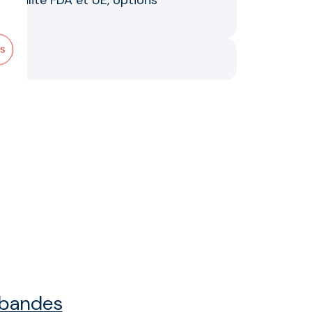
, qualité FDA et UE, options
es
 bandes