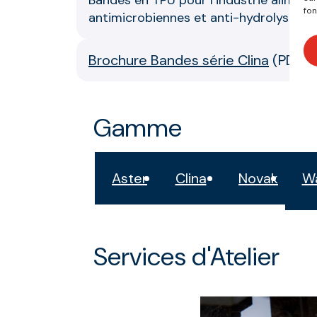
Bandes en TPU pour l’industrie alimenta
fon
antimicrobiennes et anti-hydrolyse, hy
Brochure Bandes série Clina
(
PDF E
Gamme
Aster
Clina
Novak
W
Services d'Atelier