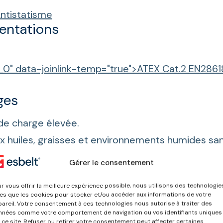
ntistatisme
entations
d_0" data-joinlink-temp="true">ATEX Cat.2 EN2861
ges
de charge élevée.
ux huiles, graisses et environnements humides sa
.
Gérer le consentement
coup plus longtemps que les autres bandes en P
 coûts.
r vous offrir la meilleure expérience possible, nous utilisons des technologie
les que les cookies pour stocker et/ou accéder aux informations de votre
 un usage alimentaire et évite l’accumulation d’él
areil. Votre consentement à ces technologies nous autorise à traiter des
nées comme votre comportement de navigation ou vos identifiants uniques
 ce site. Refuser ou retirer votre consentement peut affecter certaines