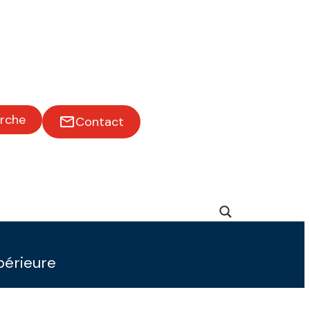
rche
Contact
upérieure