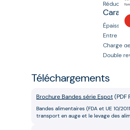
Réduction
fon
Caracté
Épaisseur
Entre 2 et 
Charge de
Double re
Téléchargements
Brochure Bandes série Espot
(
PDF 
Bandes alimentaires (FDA et UE 10/2011)
transport en auge et le levage des ali