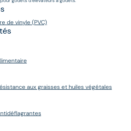
pour godets d’élévateurs à godets.
es
re de vinyle (PVC)
tés
limentaire
ésistance aux graisses et huiles végétales
ntidéflagrantes