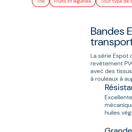
Thé
Fruits et légumes
Tout type de 
Bandes E
transpor
La série Espot
revêtement PVC
avec des tissus
à rouleaux à au
Résista
Excellente
mécanique.
huiles vég
Grande 