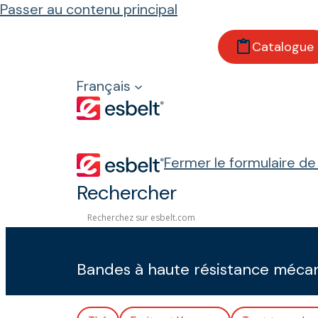
Passer au contenu principal
Catalogue
Accueil
Produits
Français
Bandes transporteuses
Avec tissu
Espot
Fermer le formulaire d
Rechercher
Espot
Bandes à haute résistance mécaniq