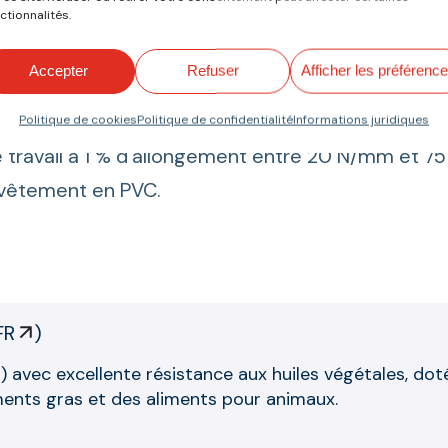
 du temps de maintenance.
ctionnalités.
ristiques
Accepter
Refuser
Afficher les préférenc
s entre 4,3 mm et 9 mm.
4 plis. Trame flexible.
Politique de cookies
Politique de confidentialité
Informations juridiques
 travail à 1 % d’allongement entre 20 N/mm et 7
vêtement en PVC.
FR
)
 avec excellente résistance aux huiles végétales, doté
ments gras et des aliments pour animaux.