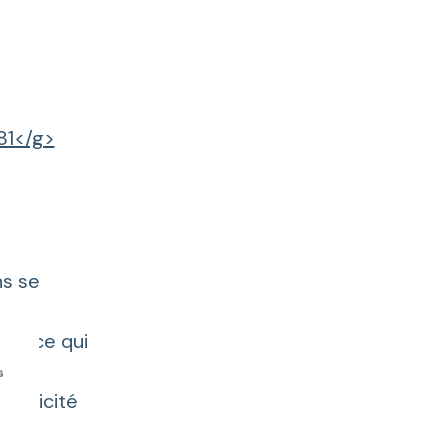
81</g>
ns se
VC, ce qui
s
ectricité