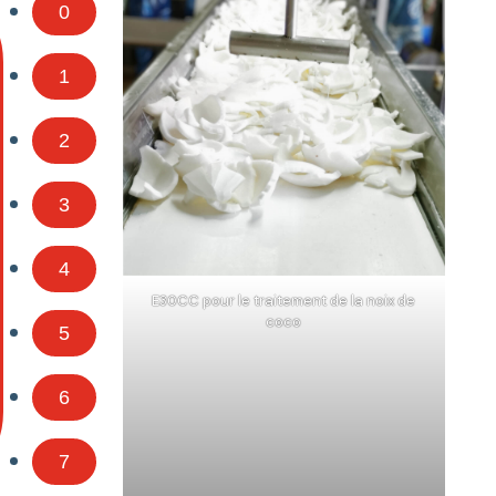
0
1
2
3
4
E30CC pour le traitement de la noix de
coco
5
6
7