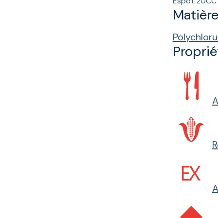
Espot 20CC 
Matièr
Polychloru
Proprié
A
R
A