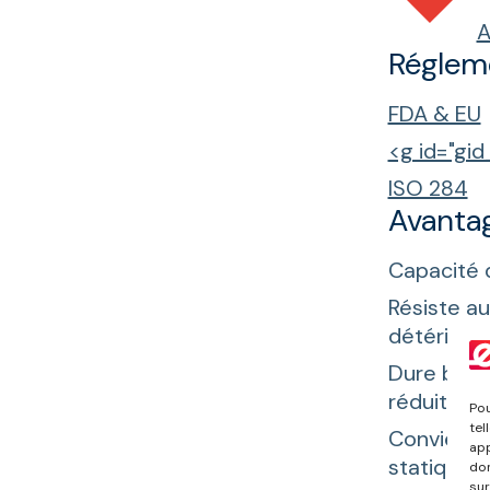
A
Réglem
FDA & EU
<g id="gi
ISO 284
Avanta
Capacité 
Résiste a
détériorer
Dure beau
réduit les
Pou
tel
Convient à
app
statique.
don
sur