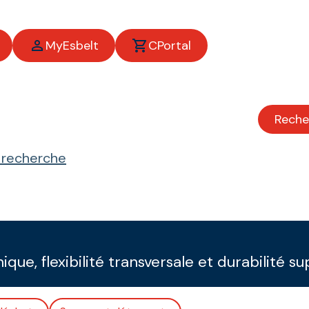
MyEsbelt
CPortal
Reche
e recherche
ue, flexibilité transversale et durabilité s