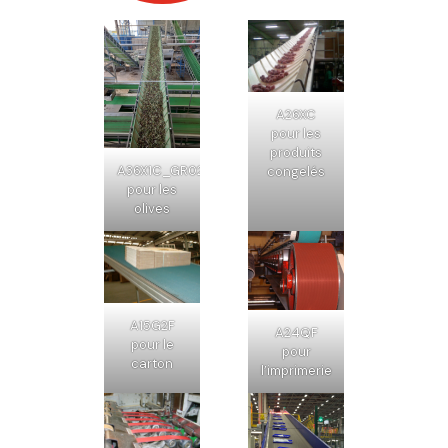
A26XC
pour les
produits
A36X1C_GR02
congelés
pour les
olives
A15G2F
A24QF
pour le
pour
carton
l’imprimerie