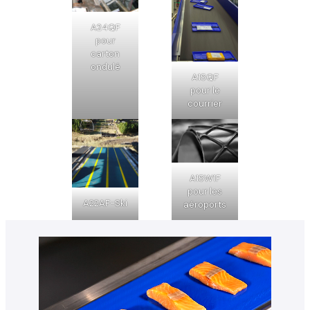
A24QF
pour
carton
ondulé
A15QF
pour le
courrier
A15W1F
pour les
A22AF-Ski
aéroports