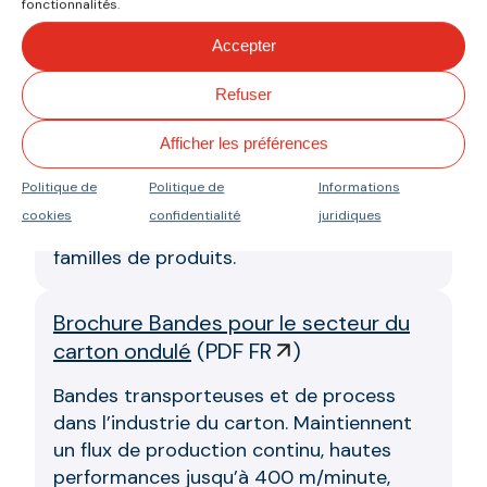
fonctionnalités.
)
Accepter
La meilleure solution pour le transport
incliné de matériaux en vrac, notamment
Refuser
alimentaires. Bandes robustes avec une
Afficher les préférences
capacité de charge 2,5 fois supérieure à
celle du PVC concurrent. Grande
Politique de
Politique de
Informations
polyvalence en termes de couleurs et de
cookies
confidentialité
juridiques
résistances chimiques aux différentes
familles de produits.
Brochure Bandes pour le secteur du
carton ondulé
(
PDF FR
)
Bandes transporteuses et de process
dans l’industrie du carton. Maintiennent
un flux de production continu, hautes
performances jusqu’à 400 m/minute,