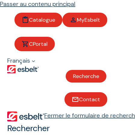
Passer au contenu principal
Catalogue
MyEsbelt
Aster
CPortal
Français
Bandes pour l'élévation, la
descente et la préhension de
produits
Recherche
Poisson et crustacés
Huile d'olive
Contact
Fermer le formulaire de recherc
Aéroports
Rechercher