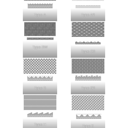
Type A
Type A2
Type BW
Type C3
Type D
Type G2
Type H
Type K