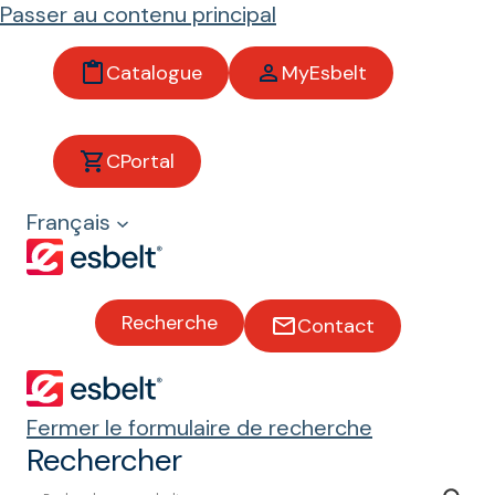
Passer au contenu principal
Catalogue
MyEsbelt
Propriétés et
CPortal
réglementations
Français
Recherche
Contact
Antistatisme
ISO 284
Fermer le formulaire de recherche
Rechercher