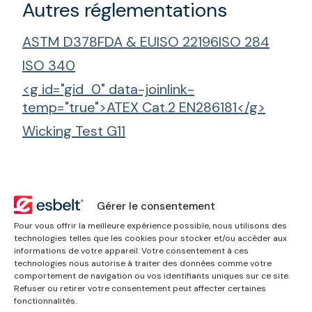
Autres réglementations
ASTM D378
FDA & EU
ISO 22196
ISO 284
ISO 340
<g id="gid_0" data-joinlink-
temp="true">ATEX Cat.2 EN286181</g>
Wicking Test G11
Gérer le consentement
Comment pouvons-
Pour vous offrir la meilleure expérience possible, nous utilisons des
nous vous aider ?
technologies telles que les cookies pour stocker et/ou accéder aux
informations de votre appareil. Votre consentement à ces
technologies nous autorise à traiter des données comme votre
J’ai besoin de conseils
comportement de navigation ou vos identifiants uniques sur ce site.
techniques
Refuser ou retirer votre consentement peut affecter certaines
fonctionnalités.