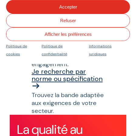
Nous vous aiderons à
Accepter
trouver la meilleure
solution pour votre
Refuser
installation.
Je souhaite obtenir un
Afficher les préférences
devi
s
Politique de
Politique de
Informations
Demandez un devis
cookies
confidentialité
juridiques
gratuit et sans
engagement.
Je recherche par
norme ou spécification
Trouvez la bande adaptée
aux exigences de votre
secteur.
La qualité au