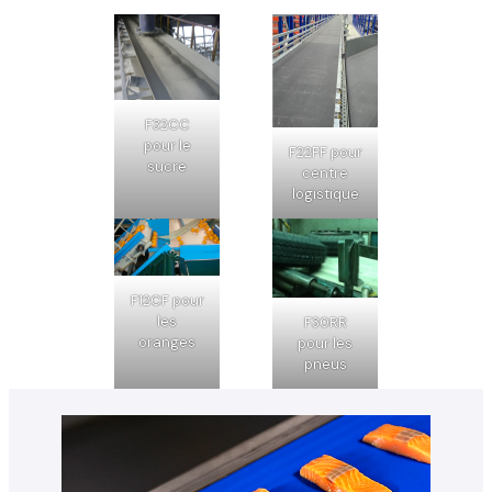
F32CC
pour le
F22FF pour
sucre
centre
logistique
F12CF pour
les
F30RR
oranges
pour les
pneus