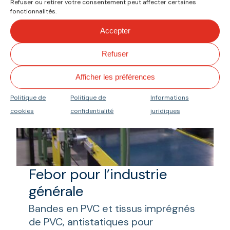
générale sans graisse
Refuser ou retirer votre consentement peut affecter certaines
fonctionnalités.
Bandes blanches, vertes et bleues.
Qualité alimentaire FDA et UE.
Accepter
Refuser
Afficher les préférences
Politique de
Politique de
Informations
cookies
confidentialité
juridiques
Febor pour l’industrie
générale
Bandes en PVC et tissus imprégnés
de PVC, antistatiques pour