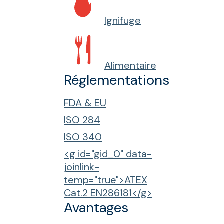
Ignifuge
Alimentaire
Réglementations
FDA & EU
ISO 284
ISO 340
<g id="gid_0" data-
joinlink-
temp="true">ATEX
Cat.2 EN286181</g>
Avantages