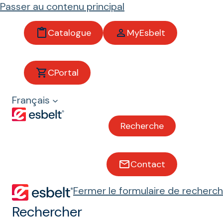
Passer au contenu principal
Catalogue
MyEsbelt
Febor
CPortal
Français
Bandes polyvalentes pour
applications sans huile
Recherche
Sucre rafiné
Contact
Logistique et centres de distribution
Fermer le formulaire de recherc
Rechercher
Aéroports
Fruits et légumes