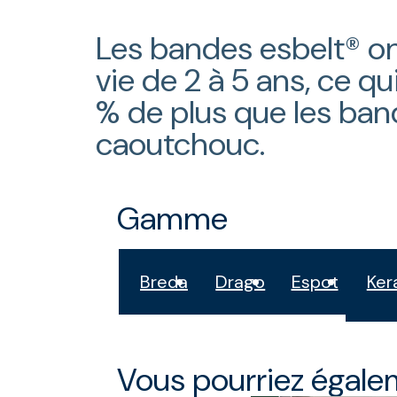
Les bandes esbelt® o
vie de 2 à 5 ans, ce q
% de plus que les ban
caoutchouc.
Gamme
Breda
Drago
Espot
Ke
Vous pourriez égalem