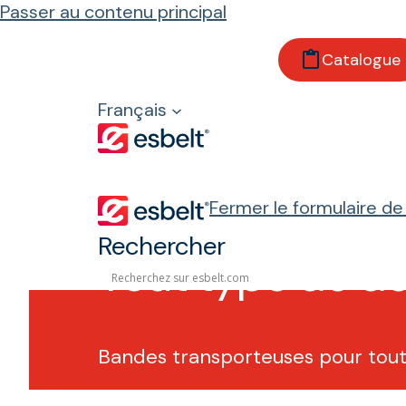
Passer au contenu principal
Catalogue
Accueil
Secteurs
Français
Recyclage
Tout type de déchets
Fermer le formulaire d
Rechercher
Tout type de d
Bandes transporteuses pour tou