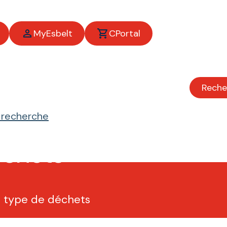
MyEsbelt
CPortal
Reche
e recherche
échets
t type de déchets