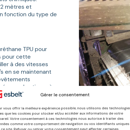
 2 mètres et
n fonction du type de
uréthane TPU pour
s pour cette
ller à des vitesses
/s en se maintenant
Revêtements
mée par des tissus à
Gérer le consentement
r vous offrir la meilleure expérience possible, nous utilisons des technologie
les que les cookies pour stocker et/ou accéder aux informations de votre
ilisés
areil. Votre consentement à ces technologies nous autorise à traiter des
nées comme votre comportement de navigation ou vos identifiants uniques
primaires aux plans
 ce site. Refuser ou retirer votre consentement peut affecter certaines