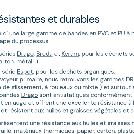
ésistantes et durables
 d’ une large gamme de bandes en PVC et PU à 
ape du processus.
séries
Drago
,
Breda
et
Keram
, pour les déchets s
carton, métal…)
 série
Espot
, pour les déchets organiques.
onvoyeur primaire, nous retrouvons les gammes
D
de glissement, à rouleaux ou mixte ) et surtout au
 bandes
Drago
sont antistatiques conformément 
t en auge et offrent une excellente résistance à l
t résistent aux huiles et graisses végétales et a
résentent une résistance aux huiles et graisses m
aille, matériaux thermiques, papier, carton, plasti