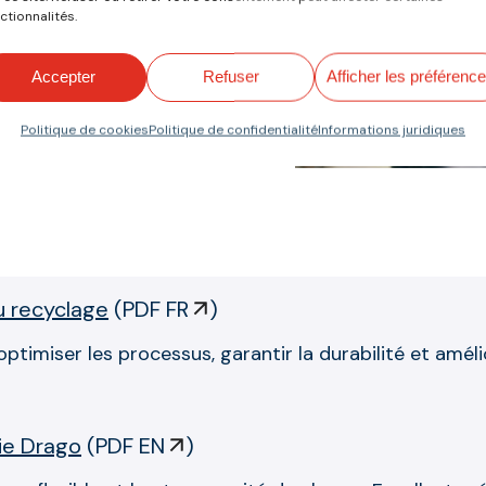
a déchirure. (vous
ctionnalités.
a rubrique profils).
Accepter
Refuser
Afficher les préférenc
r Haute Fréquence
evêtement de la
Politique de cookies
Politique de confidentialité
Informations juridiques
u recyclage
(
PDF FR
)
miser les processus, garantir la durabilité et améliore
rie Drago
(
PDF EN
)