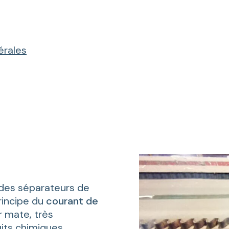
érales
des séparateurs de
rincipe du
courant de
 mate, très
uits chimiques.