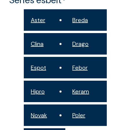
Séries esbelt®
Aster
Breda
Clina
Drago
Espot
Febor
Hipro
Keram
Novak
Poler