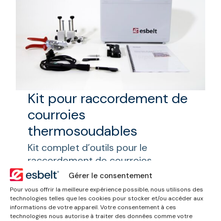
Kit pour raccordement de
courroies
thermosoudables
Kit complet d’outils pour le
raccordement de courroies
thermosoudables, présenté dans
Gérer le consentement
une mallette résistante en PVC avec
Pour vous offrir la meilleure expérience possible, nous utilisons des
intérieur rembourré.
technologies telles que les cookies pour stocker et/ou accéder aux
informations de votre appareil. Votre consentement à ces
technologies nous autorise à traiter des données comme votre
Inclus :