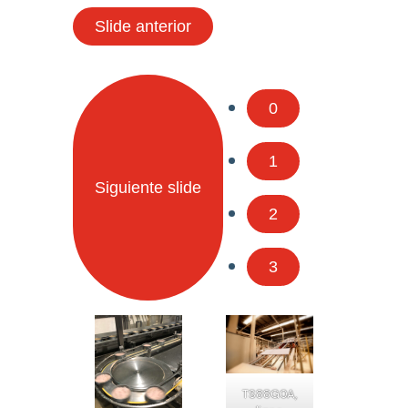
Slide anterior
0
1
Siguiente slide
2
3
TS88G0A,