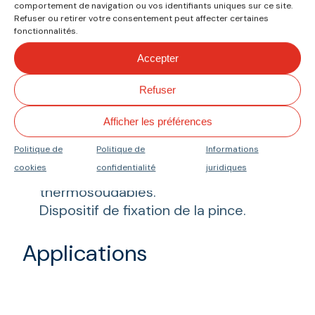
comportement de navigation ou vos identifiants uniques sur ce site.
Refuser ou retirer votre consentement peut affecter certaines
Fer à souder thermorégulable de
fonctionnalités.
100 à 400ºC (40 W -220/230 V).
Accepter
Pointe de fer à souder plate de 30
mm.
Refuser
Pointe de fer à souder plate de 40
mm.
Afficher les préférences
Pince à souder pour courroies, avec
Politique de
Politique de
Informations
régulation de la pression du ressort.
cookies
confidentialité
juridiques
Ciseaux pour coupe de courroies
thermosoudables.
Dispositif de fixation de la pince.
Applications