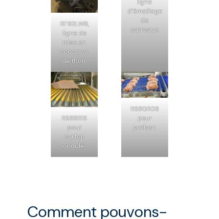
ligne
d’émaillage
de
RF92LW8,
carreaux.
ligne de
mise en
conserve
de thon.
RS80R08
RS88R15
pour
pour
jambon.
carton
ondulé.
Comment pouvons-