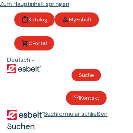
Zum Hauptinhalt springen
Katalog
MyEsbelt
Bänder
CPortal
mit
Deutsch
Seitenw
Suche
änden
und
Kontakt
Profilen
Suchformular schließen
Suchen
Bänder mit Runer® und