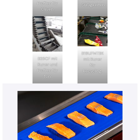
Profilen für
Süßigkeiten.
Oliven.
B19UFMTBK
B25CF mit
mit Runer
Runer und
für
Profilen für
Recycling.
Ton.