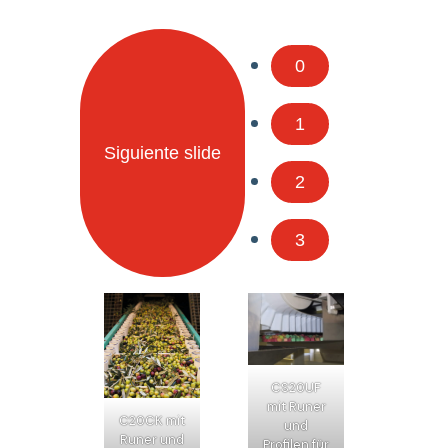
0
1
Siguiente slide
2
3
CS20UF
mit Runer
C20CK mit
und
Runer und
Profilen für