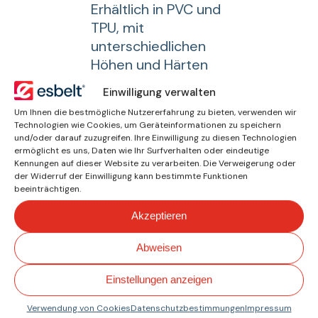
Erhältlich in PVC und
TPU, mit
unterschiedlichen
Höhen und Härten
(70º ShA PVC, 85º
Einwilligung verwalten
ShA TPU).
Um Ihnen die bestmögliche Nutzererfahrung zu bieten, verwenden wir
Mit und ohne Sockel
Technologien wie Cookies, um Geräteinformationen zu speichern
und/oder darauf zuzugreifen. Ihre Einwilligung zu diesen Technologien
zum Schweißen mit
ermöglicht es uns, Daten wie Ihr Surfverhalten oder eindeutige
Hochfrequenzmaschinen.
Kennungen auf dieser Website zu verarbeiten. Die Verweigerung oder
der Widerruf der Einwilligung kann bestimmte Funktionen
Mit breitem Sockel
beeinträchtigen.
zum manuellen
Akzeptieren
Schweißen.
Abweisen
Downloads
Einstellungen anzeigen
Verwendung von Cookies
Datenschutzbestimmungen
Impressum