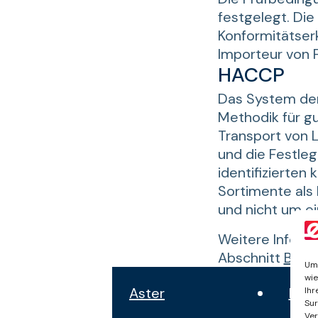
festgelegt. Die
Konformitätserk
Importeur von 
HACCP
Das System der 
Methodik für g
Transport von L
und die Festle
identifizierten 
Sortimente als 
und nicht um ei
Weitere Informa
Abschnitt
Bran
Um 
wie
Aster
Nov
Ihr
Sur
Ver