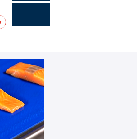
or
en