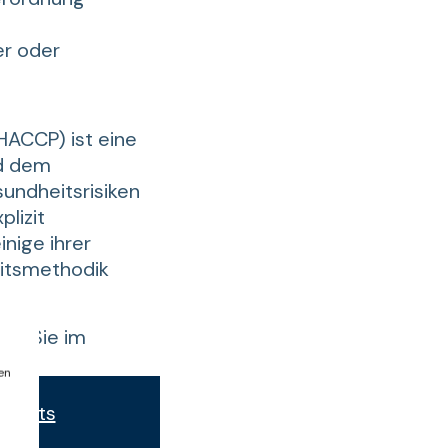
er oder
HACCP) ist eine
nd dem
sundheitsrisiken
lizit
inige ihrer
eitsmethodik
den Sie im
en
hbelts