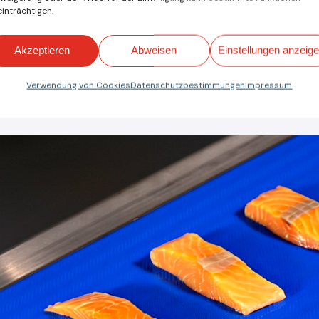
inträchtigen.
a
Espot
Feb
Akzeptieren
Abweisen
Einstellungen anzeig
Verwendung von Cookies
Datenschutzbestimmungen
Impressum