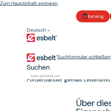
Zum Hauptinhalt springen
Startseite
Katalog
Produkte
Eigenschaften und Vorschriften
Deutsch
Lebensmittelindustrie
Lebensmittelind
Suchformular schließen
Suchen
Förderbänder gemäß Lebensmitt
Über die