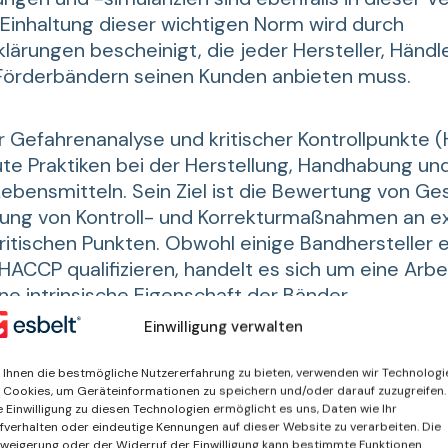
 Einhaltung dieser wichtigen Norm wird durch
lärungen bescheinigt, die jeder Hersteller, Händl
Förderbändern seinen Kunden anbieten muss.
Gefahrenanalyse und kritischer Kontrollpunkte (
ute Praktiken bei der Herstellung, Handhabung u
ebensmitteln. Sein Ziel ist die Bewertung von Ge
gung von Kontroll- und Korrekturmaßnahmen an exp
kritischen Punkten. Obwohl einige Bandhersteller e
HACCP qualifizieren, handelt es sich um eine Arb
ne intrinsische Eigenschaft der Bänder.
Einwilligung verwalten
tionen über unsere Bänder in dieser Branche fin
chen/Lebensmittel
.
Ihnen die bestmögliche Nutzererfahrung zu bieten, verwenden wir Technologi
 Cookies, um Geräteinformationen zu speichern und/oder darauf zuzugreifen.
ak
Poler
Mes
e Einwilligung zu diesen Technologien ermöglicht es uns, Daten wie Ihr
fverhalten oder eindeutige Kennungen auf dieser Website zu verarbeiten. Die
weigerung oder der Widerruf der Einwilligung kann bestimmte Funktionen