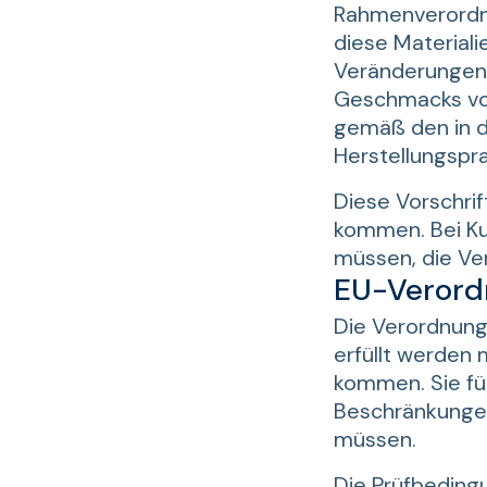
Rahmenverordn
diese Material
Veränderungen 
Geschmacks von
gemäß den in 
Herstellungspra
Diese Vorschrif
kommen. Bei Kun
müssen, die Ver
EU-Verordn
Die Verordnung 
erfüllt werden 
kommen. Sie füh
Beschränkungen
müssen.
Die Prüfbedingu