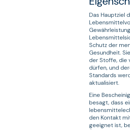
Eigensch
Das Hauptziel d
Lebensmittelvor
Gewährleistung
Lebensmittelsi
Schutz der men
Gesundheit. Si
der Stoffe, di
dürfen, und de
Standards werd
aktualisiert.
Eine Bescheinig
besagt, dass e
lebensmittelech
den Kontakt mi
geeignet ist, be