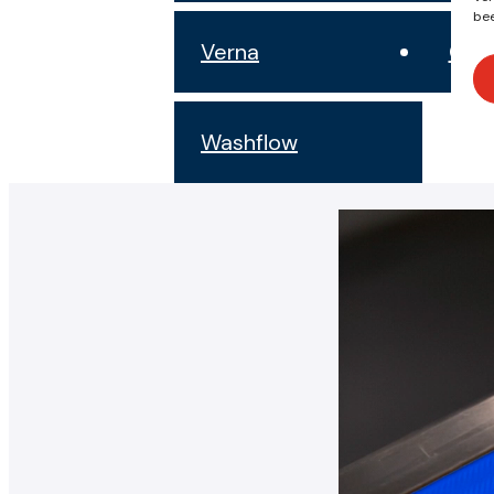
bee
Verna
Clin
Washflow