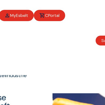
MyEsbelt
CPortal
S
ustrie
elindustrie
se