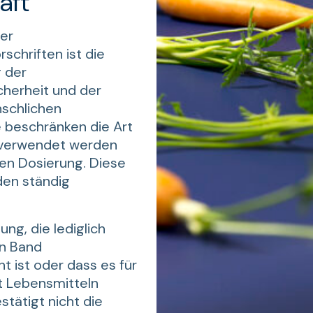
aft
er
schriften ist die
 der
cherheit und der
schlichen
e beschränken die Art
e verwendet werden
ren Dosierung. Diese
en ständig
ung, die lediglich
in Band
t ist oder dass es für
t Lebensmitteln
stätigt nicht die