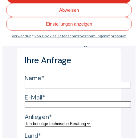
Fragen zu einem
Abweisen
Transportband oder einer
Anwendung haben, an einer
Einstellungen anzeigen
individuellen Lösung
interessiert sind oder weitere
Verwendung von Cookies
Datenschutzbestimmungen
Impressum
Informationen benötigen.
Ihre Anfrage
Name*
E-Mail*
Anliegen*
Land*