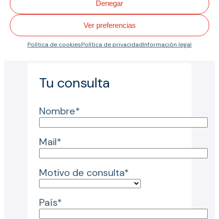
Denegar
Escríbenos si tienes alguna
duda sobre una banda o
Ver preferencias
aplicación, te interesaría una
solución a medida o necesitas
Política de cookies
Política de privacidad
Información legal
más información.
Tu consulta
Nombre*
Mail*
Motivo de consulta*
País*