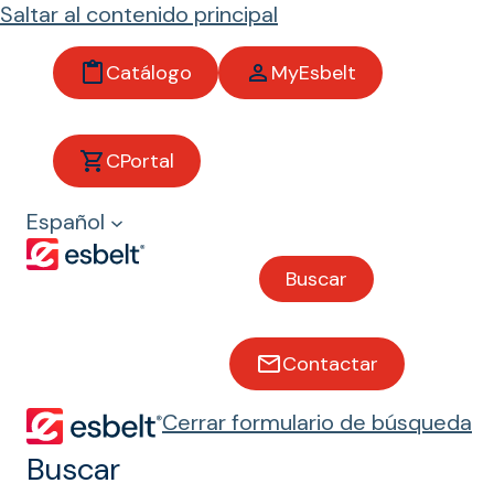
Saltar al contenido principal
Catálogo
MyEsbelt
CPortal
Panadería y
Español
galletería
Buscar
Bandas transportadoras
para panadería y galletería
Contactar
Cerrar formulario de búsqueda
Buscar