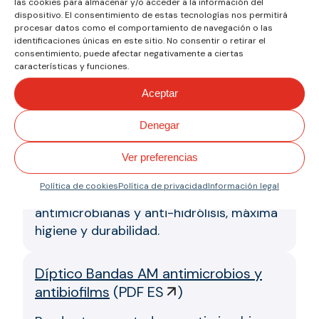
las cookies para almacenar y/o acceder a la información del
Flexibilidad en cantos vivos, resistencia a
dispositivo. El consentimiento de estas tecnologías nos permitirá
procesar datos como el comportamiento de navegación o las
aceites y grasas animales y vegetales.
identificaciones únicas en este sitio. No consentir o retirar el
Bandas para panadería fáciles de limpiar,
consentimiento, puede afectar negativamente a ciertas
calidad alimentaria FDA y EU10/2011.
características y funciones.
Aceptar
Díptico Bandas de TPU para
Denegar
alimentación
(
PDF ES
)
Bandas TPU para la industria alimentaria:
Ver preferencias
alta resistencia a grasas, aceites y
Política de cookies
Política de privacidad
Información legal
cortes, calidad FDA y EU, opciones
antimicrobianas y anti-hidrólisis, máxima
higiene y durabilidad.
Díptico Bandas AM antimicrobios y
antibiofilms
(
PDF ES
)