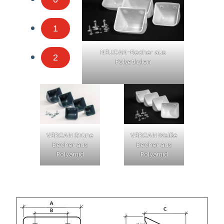
1
NEUCAN-Becher aus
2
Polyethylen
VERCAN Grüne
VERCAN Weiße
Becher aus
Becher aus
Polyamid
Polyamid