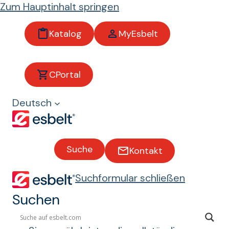
Zum Hauptinhalt springen
Katalog
MyEsbelt
Becher
CPortal
Deutsch
Arten von Bechern
Leichte thermoplastische
Becherwerke aus Polyethylen,
Suche
Kontakt
Polyamid.
Suchformular schließen
Für den Transport von Schüttgütern
(Getreide, Futtermittel, Ölsaaten
Suchen
usw.) in Elevatoren.