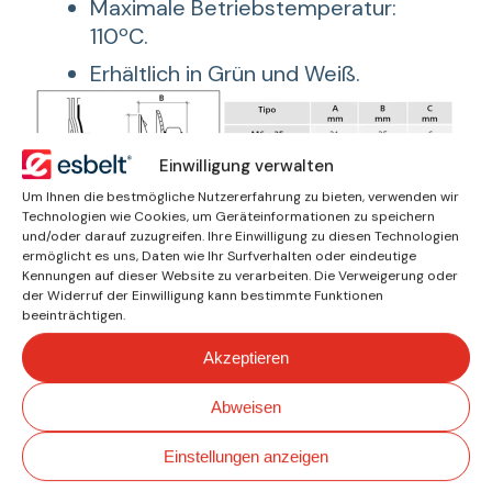
Maximale Betriebstemperatur:
110ºC.
Erhältlich in Grün und Weiß.
Einwilligung verwalten
Schrauben
Um Ihnen die bestmögliche Nutzererfahrung zu bieten, verwenden wir
Technologien wie Cookies, um Geräteinformationen zu speichern
Detail der verzinkten Stahlschraube
und/oder darauf zuzugreifen. Ihre Einwilligung zu diesen Technologien
ermöglicht es uns, Daten wie Ihr Surfverhalten oder eindeutige
mit Befestigungszapfen am Band,
Kennungen auf dieser Website zu verarbeiten. Die Verweigerung oder
versehen mit Mutter und gewölbter
der Widerruf der Einwilligung kann bestimmte Funktionen
beeinträchtigen.
Unterlegscheibe.
Akzeptieren
Abweisen
Wie können wir Ihnen
Einstellungen anzeigen