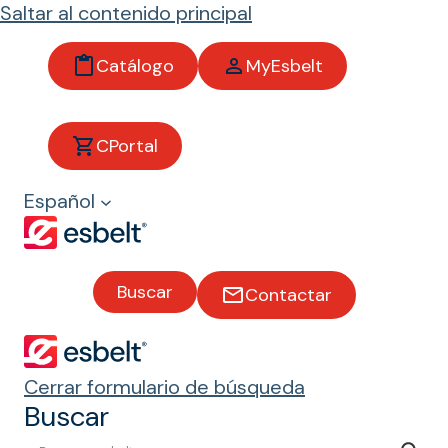
Saltar al contenido principal
Catálogo
MyEsbelt
Aliment
CPortal
ación
Español
Bandas
transportado
Buscar
Contactar
ras para el
sector de la
alimentación
Cerrar formulario de búsqueda
Buscar