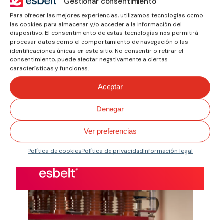
Gestionar consentimiento
compromiso.
Para ofrecer las mejores experiencias, utilizamos tecnologías como
Busco por Normativa o
las cookies para almacenar y/o acceder a la información del
Propiedad
dispositivo. El consentimiento de estas tecnologías nos permitirá
procesar datos como el comportamiento de navegación o las
Encuentra la banda según
identificaciones únicas en este sitio. No consentir o retirar el
los requisitos de tu
consentimiento, puede afectar negativamente a ciertas
características y funciones.
sector.
Aceptar
Calidad enfocada
Denegar
al rendimiento.
Ver preferencias
Política de cookies
Política de privacidad
Información legal