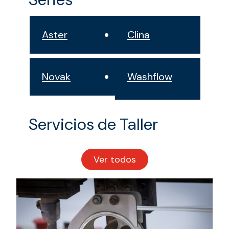
Aster
Clina
Novak
Washflow
Servicios de Taller
Ver todos
los
servicios
de
taller