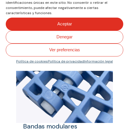
identificaciones únicas en este sitio. No consentir o retirar el
rendimiento confiable en procesos
consentimiento, puede afectar negativamente a ciertas
de transporte, clasificación o
características y funciones.
acumulación.
Aceptar
También te puede
Denegar
interesar
Ver preferencias
Política de cookies
Política de privacidad
Información legal
Bandas modulares