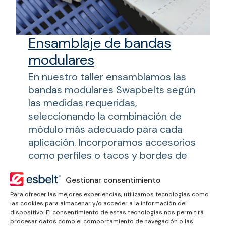
Ensamblaje de bandas
modulares
En nuestro taller ensamblamos las
bandas modulares Swapbelts según
las medidas requeridas,
seleccionando la combinación de
módulo más adecuado para cada
aplicación. Incorporamos accesorios
como perfiles o tacos y bordes de
contención, garantizando un ajuste
preciso, funcionalidad óptima y
Gestionar consentimiento
cumplimiento de los estándares
Para ofrecer las mejores experiencias, utilizamos tecnologías como
las cookies para almacenar y/o acceder a la información del
técnicos e higiénicos. Cada banda
dispositivo. El consentimiento de estas tecnologías nos permitirá
se configura para ofrecer
procesar datos como el comportamiento de navegación o las