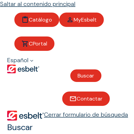
Saltar al contenido principal
Catálogo
MyEsbelt
CPortal
Pescado y
Español
moluscos
Buscar
Bandas transportadoras
para pescado y moluscos
Contactar
Cerrar formulario de búsqueda
Buscar