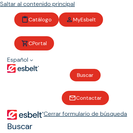
Saltar al contenido principal
Catálogo
MyEsbelt
ISO 22196
CPortal
Bandas transportadoras con
Español
normativa ISO 22196
Buscar
Medición de la
actividad
antibacteriana
Contactar
ISO 22196 es una norma
Cerrar formulario de búsqueda
internacional que establece el
Buscar
método para medir la actividad