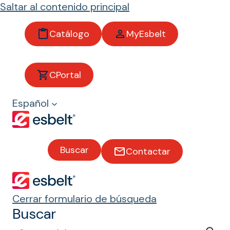
Saltar al contenido principal
Catálogo
MyEsbelt
Bandas
CPortal
transportadoras y
Español
de proceso
Buscar
Contactar
Tipos de banda
Cerrar formulario de búsqueda
Buscar