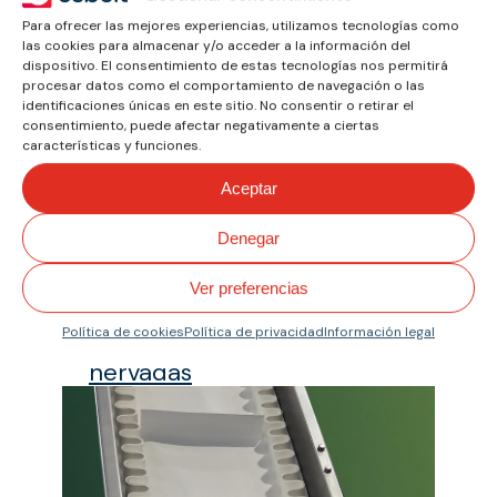
Ver todas
las
Para ofrecer las mejores experiencias, utilizamos tecnologías como
soluciones
las cookies para almacenar y/o acceder a la información del
a
dispositivo. El consentimiento de estas tecnologías nos permitirá
medida
procesar datos como el comportamiento de navegación o las
identificaciones únicas en este sitio. No consentir o retirar el
consentimiento, puede afectar negativamente a ciertas
características y funciones.
Aceptar
Denegar
Ver preferencias
Política de cookies
Política de privacidad
Información legal
Bandas transportadoras
nervadas