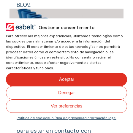
BL09.
Gestionar consentimiento
Para ofrecer las mejores experiencias, utilizamos tecnologías como
las cookies para almacenar y/o acceder a la información del
dispositivo. El consentimiento de estas tecnologías nos permitirá
procesar datos como el comportamiento de navegación o las
identificaciones únicas en este sitio. No consentir o retirar el
consentimiento, puede afectar negativamente a ciertas
características y funciones.
Aceptar
Runer® TPU Premium
Denegar
metal detectable
Ver preferencias
Borde de contención Runer® sin
base, azul y metal detectable,
Política de cookies
Política de privacidad
Información legal
atóxico, antihidrólisis, FDA-EU, apto
para estar en contacto con