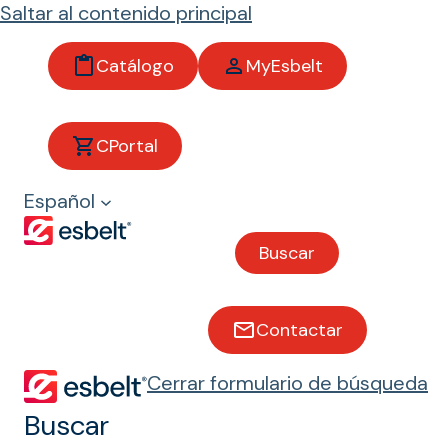
Saltar al contenido principal
Catálogo
MyEsbelt
Banda
CPortal
Metal-
Español
Detecta
Buscar
ble
Contactar
Mejora el nivel de
protección de tus
Cerrar formulario de búsqueda
clientes
Buscar