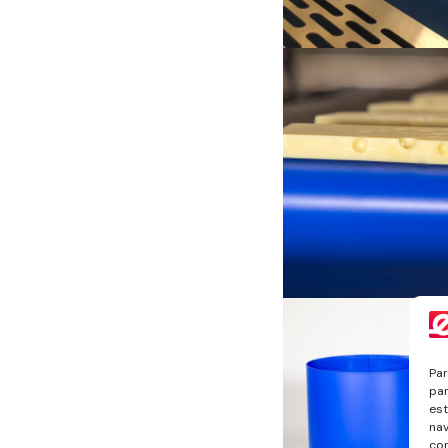
Par
par
est
nav
con