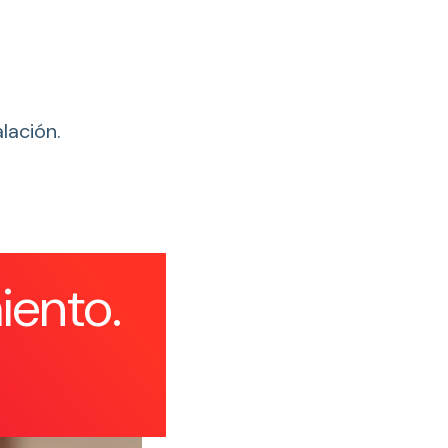
lación.
iento.