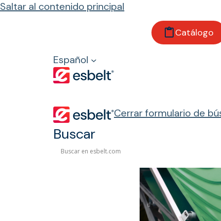
Saltar al contenido principal
Catálogo
Inicio
Productos
Español
Soluciones a medida
Soluciones a m
Cerrar formulario de b
Buscar