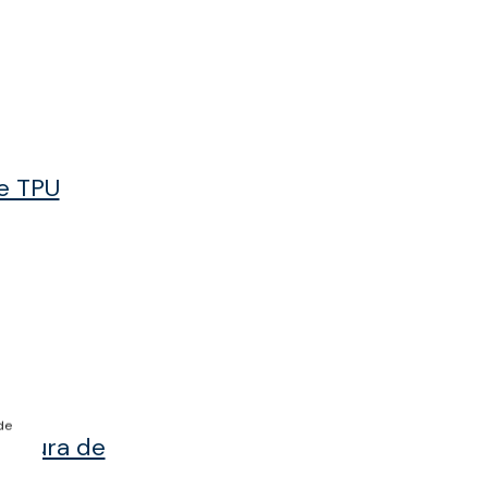
e TPU
de
ertura de