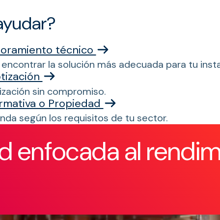
ayudar?
soramiento técnico
ncontrar la solución más adecuada para tu insta
tización
tización sin compromiso.
rmativa o Propiedad
nda según los requisitos de tu sector.
d enfocada al rendim