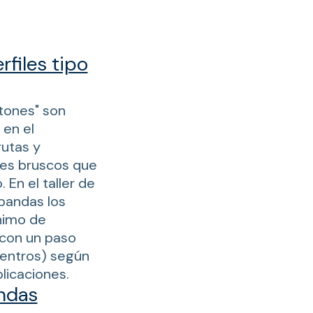
files tipo
etones" son
 en el
rutas y
pes bruscos que
En el taller de
bandas los
nimo de
(con un paso
entros) según
licaciones.
ndas