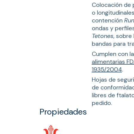
Colocación de p
o longitudinales
contención
Run
ondas y perfile
Tetones
, sobre
bandas para tra
Cumplen con l
alimentarias F
1935/2004
.
Hojas de segur
de conformidad,
libres de ftalat
pedido.
Propiedades