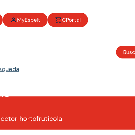
MyEsbelt
CPortal
Busc
úsqueda
as
ector hortofrutícola