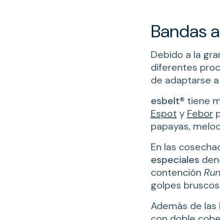
Bandas a
Debido a la gra
diferentes proc
de adaptarse a 
esbelt
® tiene 
Espot
y
Febor
p
papayas, meloco
En las cosechad
especiales
den
contención
Run
golpes bruscos
Además de las 
con doble cober