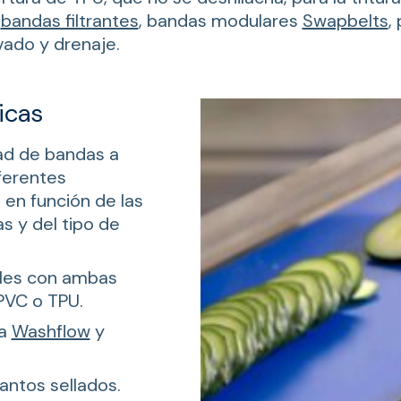
s
bandas filtrantes
, bandas modulares
Swapbelts
,
vado y drenaje.
icas
ad de bandas a
ferentes
, en función de las
as y del tipo de
bles con ambas
PVC o TPU.
la
Washflow
y
cantos sellados.