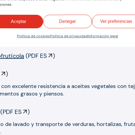
ciones.
Aceptar
Denegar
Ver preferencias
Política de cookies
Política de privacidad
Información legal
frutícola
(
PDF ES
)
)
 con excelente resistencia a aceites vegetales con tej
imentos grasos y piensos.
(
PDF ES
)
 de lavado y transporte de verduras, hortalizas, frut
.