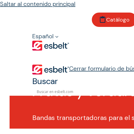
Saltar al contenido principal
Catálogo
Inicio
Sectores
Español
Agroindustria
Frutas y verduras
Cerrar formulario de b
Buscar
Frutas y verdur
Bandas transportadoras para el s