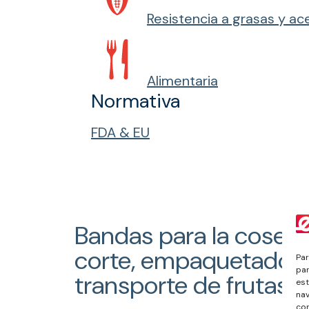
Resistencia a grasas y ac
Alimentaria
Normativa
FDA & EU
Bandas para la cosech
corte, empaquetado 
Par
par
transporte de frutas y
est
nav
con