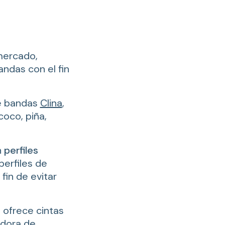
 mercado,
ndas con el fin
de bandas
Clina
,
oco, piña,
n
perfiles
perfiles de
fin de evitar
ofrece cintas
adora de