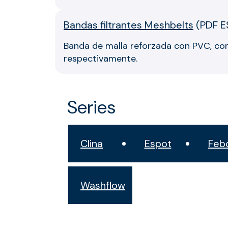
Bandas filtrantes Meshbelts
(
PDF E
Banda de malla reforzada con PVC, co
respectivamente.
Series
Clina
Espot
Feb
Washflow