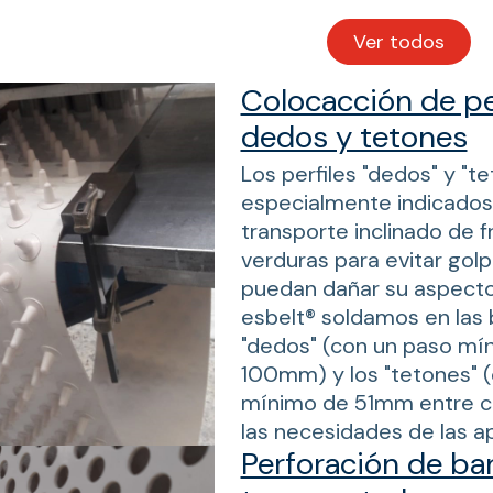
Ver todos
los
servicios
de
Colocacción de per
taller
dedos y tetones
Los perfiles "dedos" y "t
especialmente indicados
transporte inclinado de f
verduras para evitar gol
puedan dañar su aspecto. 
esbelt® soldamos en las 
"dedos" (con un paso mí
100mm) y los "tetones" 
mínimo de 51mm entre c
las necesidades de las ap
Perforación de ba