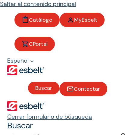
Saltar al contenido principal
Catálogo
MyEsbelt
Deport
CPortal
e
Español
Bandas
transportado
Buscar
Contactar
ras para el
sector del
deporte
Cerrar formulario de búsqueda
Buscar