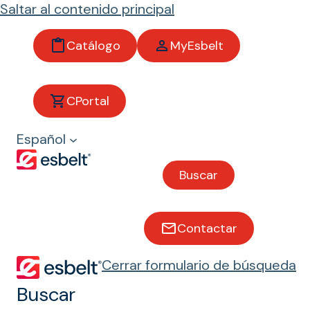
Saltar al contenido principal
Catálogo
MyEsbelt
CPortal
Té
Español
Bandas transportadoras
Buscar
para té
Contactar
Bandas atóxicas para
Cerrar formulario de búsqueda
hojas de té
Buscar
En cada fase de la producción de té,