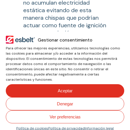
no acumulan electricidad
estática evitando de esta
manera chispas que podrían
actuar como fuente de ignición
para una explosión.
Gestionar consentimiento
Series
Para ofrecer las mejores experiencias, utilizamos tecnologías como
las cookies para almacenar y/o acceder a la información del
dispositivo. El consentimiento de estas tecnologías nos permitirá
procesar datos como el comportamiento de navegación o las
Drago
Espot
identificaciones únicas en este sitio. No consentir o retirar el
consentimiento, puede afectar negativamente a ciertas
características y funciones.
Aceptar
Febor
Denegar
Ver preferencias
Política de cookies
Política de privacidad
Información legal