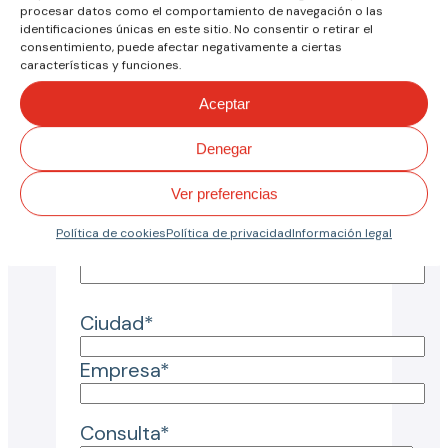
Tu consulta
procesar datos como el comportamiento de navegación o las
identificaciones únicas en este sitio. No consentir o retirar el
consentimiento, puede afectar negativamente a ciertas
Nombre*
características y funciones.
Aceptar
Mail*
Denegar
Motivo de consulta*
Ver preferencias
Política de cookies
Política de privacidad
Información legal
País*
Ciudad*
Empresa*
Consulta*