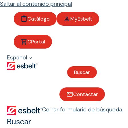
Saltar al contenido principal
Catálogo
MyEsbelt
Resistencia a
grasas y aceites
CPortal
vegetales
Español
Buscar
Bandas transportadoras con
resistencia a grasas y aceites
vegetales
Contactar
Cerrar formulario de búsqueda
Buscar