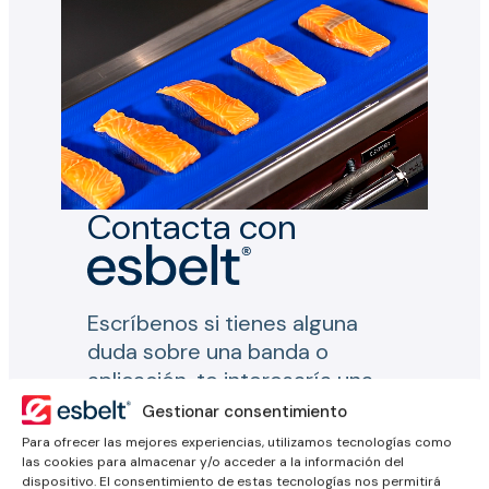
Contacta con
Escríbenos si tienes alguna
duda sobre una banda o
aplicación, te interesaría una
solución a medida o necesitas
Gestionar consentimiento
más información.
Para ofrecer las mejores experiencias, utilizamos tecnologías como
las cookies para almacenar y/o acceder a la información del
dispositivo. El consentimiento de estas tecnologías nos permitirá