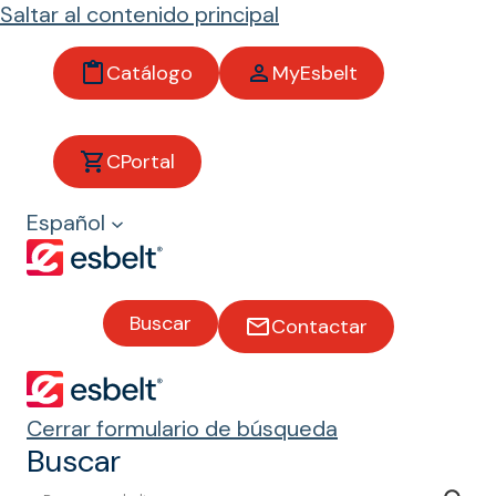
Saltar al contenido principal
Catálogo
MyEsbelt
Contacta con esbelt®
CPortal
Nombre*
Español
Mail*
Buscar
Contactar
Motivo de consulta*
País*
Cerrar formulario de búsqueda
Buscar