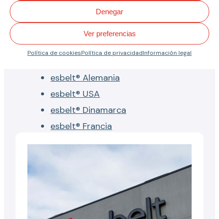
Denegar
Servicios de nuestro taller
Catálogo de productos
Ver preferencias
Acerca de esbelt®
Política de cookies
Política de privacidad
Información legal
esbelt® España
esbelt® Alemania
esbelt® USA
esbelt® Dinamarca
esbelt® Francia