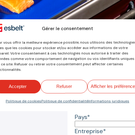
Gérer le consentement
Votre demande
r vous offrir la meilleure expérience possible, nous utilisons des technologie
les que les cookies pour stocker et/ou accéder aux informations de votre
areil. Votre consentement à ces technologies nous autorise à traiter des
nées comme votre comportement de navigation ou vos identifiants uniques
Nom*
 ce site. Refuser ou retirer votre consentement peut affecter certaines
ctionnalités.
Mail*
Accepter
Refuser
Afficher les préférenc
Motif de la consultati
Politique de cookies
Politique de confidentialité
Informations juridiques
Pays*
Entreprise*