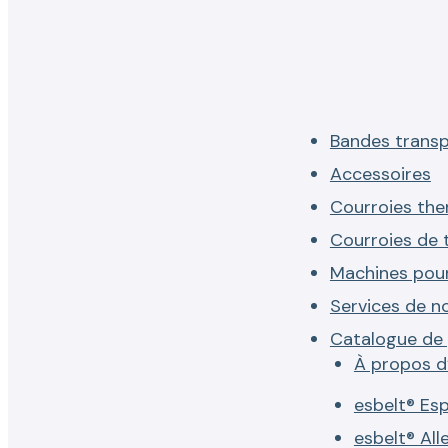
Bandes trans
Accessoires
Courroies th
Courroies de 
Machines pou
Services de no
Catalogue de 
À propos d
esbelt® Es
esbelt® Al