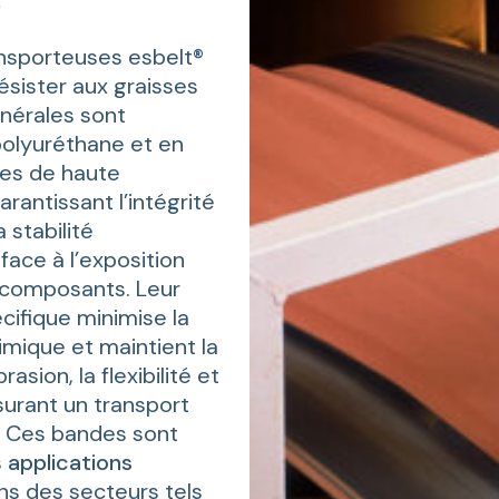
é
nsporteuses esbelt®
sister aux graisses
inérales sont
polyuréthane et en
es de haute
rantissant l’intégrité
 stabilité
face à l’exposition
 composants. Leur
cifique minimise la
mique et maintient la
rasion, la flexibilité et
ssurant un transport
e. Ces bandes sont
s
applications
ns des secteurs tels