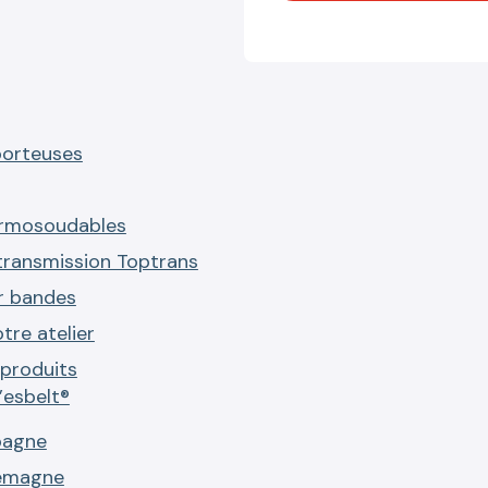
porteuses
ermosoudables
transmission Toptrans
r bandes
tre atelier
produits
’esbelt®
pagne
lemagne