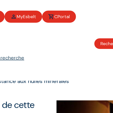
MyEsbelt
CPortal
Reche
huiles minérales
e recherche
tance aux huiles minérales
 de cette