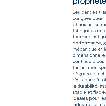
propriét
Les bandes tra
conçues pour ré
et aux huiles m
fabriquées en 
thermoplastiqu
performance, ga
mécanique et la
dimensionnelle 
continue à ces
formulation spé
dégradation chi
résistance à l’ab
la durabilité, a
stable et fiabl
idéales pour le
industrielles
da