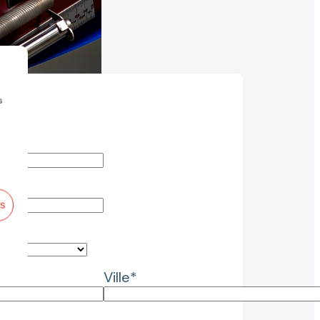
s
es
on*
Ville*