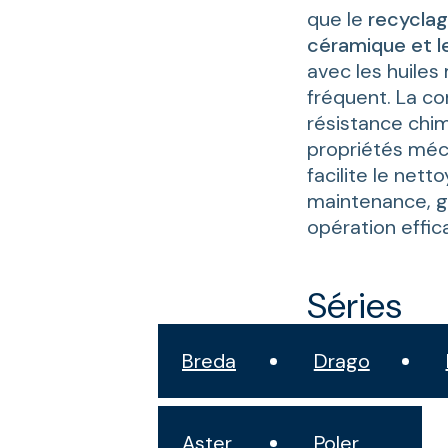
que le
recyclage
céramique et l
avec les huiles
fréquent. La co
résistance chi
propriétés méc
facilite le nett
maintenance, g
opération effic
Séries
Breda
Drago
Aster
Poler