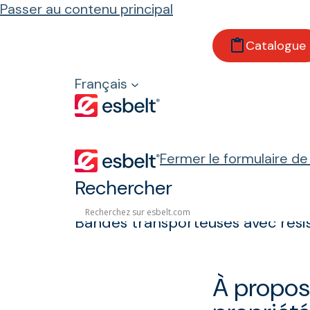
Passer au contenu principal
Accueil
Catalogue
Produits
Propriétés et réglementations
Français
Résistance aux huiles minérales
Résistance aux 
Fermer le formulaire d
Rechercher
Bandes transporteuses avec résis
À propos