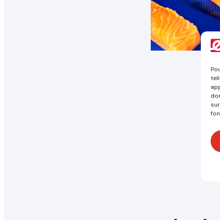
Pou
tel
app
don
sur
fon